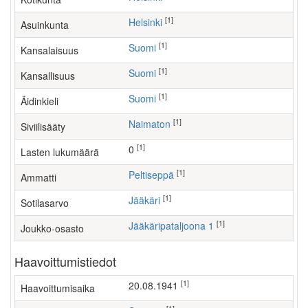
[1]
Helsinki
Asuinkunta
[1]
Suomi
Kansalaisuus
[1]
Suomi
Kansallisuus
[1]
Suomi
Äidinkieli
[1]
Naimaton
Siviilisääty
[1]
0
Lasten lukumäärä
[1]
peltiseppä
Ammatti
[1]
Jääkäri
Sotilasarvo
[1]
Jääkäripataljoona 1
Joukko-osasto
Haavoittumistiedot
[1]
20.08.1941
Haavoittumisaika