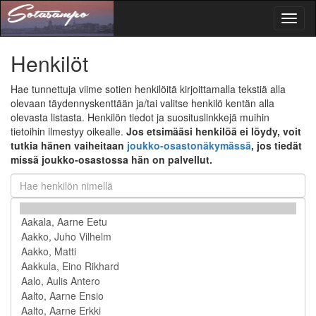
Toggl
naviga
Henkilöt
Hae tunnettuja viime sotien henkilöitä kirjoittamalla tekstiä alla
olevaan täydennyskenttään ja/tai valitse henkilö kentän alla
olevasta listasta. Henkilön tiedot ja suosituslinkkejä muihin
tietoihin ilmestyy oikealle.
Jos etsimääsi henkilöä ei löydy, voit
tutkia hänen vaiheitaan
joukko-osastonäkymässä
, jos tiedät
missä joukko-osastossa hän on palvellut.