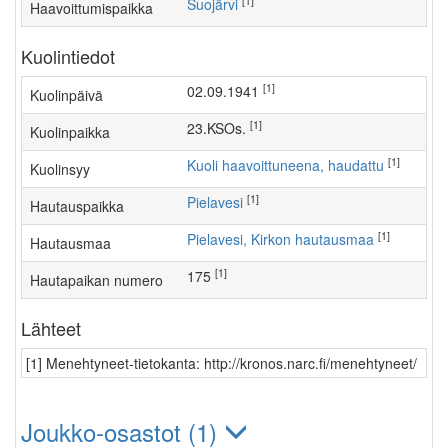
[1]
Suojärvi
Haavoittumispaikka
Kuolintiedot
[1]
02.09.1941
Kuolinpäivä
[1]
23.KSOs.
Kuolinpaikka
[1]
Kuoli haavoittuneena, haudattu
Kuolinsyy
[1]
Pielavesi
Hautauspaikka
[1]
Pielavesi, Kirkon hautausmaa
Hautausmaa
[1]
175
Hautapaikan numero
Lähteet
[1] Menehtyneet-tietokanta: http://kronos.narc.fi/menehtyneet/
Joukko-osastot (1)