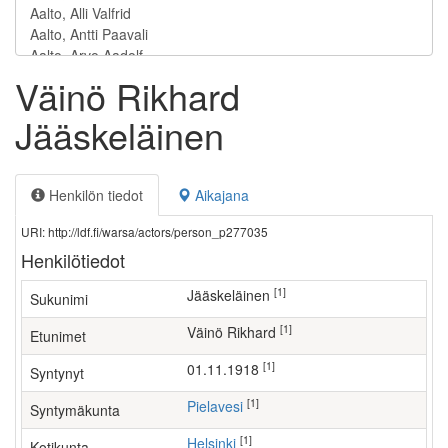
Väinö Rikhard
Jääskeläinen
Henkilön tiedot
Aikajana
URI: http://ldf.fi/warsa/actors/person_p277035
Henkilötiedot
[1]
Jääskeläinen
Sukunimi
[1]
Väinö Rikhard
Etunimet
[1]
01.11.1918
Syntynyt
[1]
Pielavesi
Syntymäkunta
[1]
Helsinki
Kotikunta