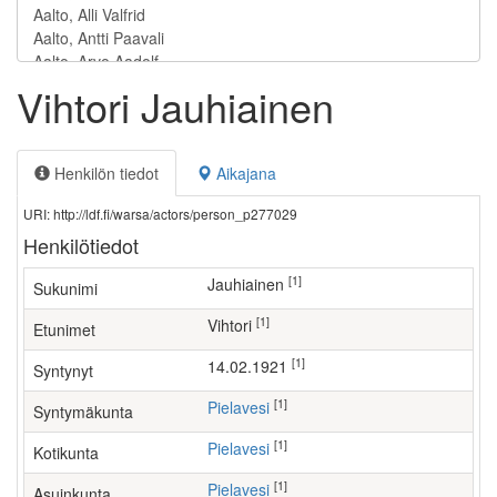
Vihtori Jauhiainen
Henkilön tiedot
Aikajana
URI: http://ldf.fi/warsa/actors/person_p277029
Henkilötiedot
[1]
Jauhiainen
Sukunimi
[1]
Vihtori
Etunimet
[1]
14.02.1921
Syntynyt
[1]
Pielavesi
Syntymäkunta
[1]
Pielavesi
Kotikunta
[1]
Pielavesi
Asuinkunta