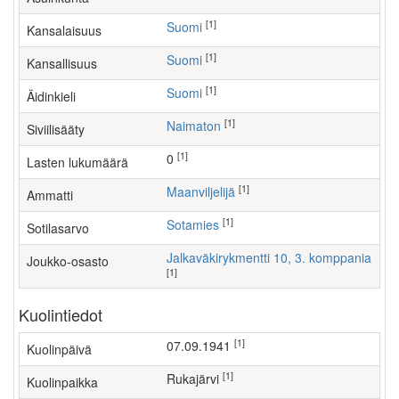
[1]
Suomi
Kansalaisuus
[1]
Suomi
Kansallisuus
[1]
Suomi
Äidinkieli
[1]
Naimaton
Siviilisääty
[1]
0
Lasten lukumäärä
[1]
maanviljelijä
Ammatti
[1]
Sotamies
Sotilasarvo
Jalkaväkirykmentti 10, 3. komppania
Joukko-osasto
[1]
Kuolintiedot
[1]
07.09.1941
Kuolinpäivä
[1]
Rukajärvi
Kuolinpaikka