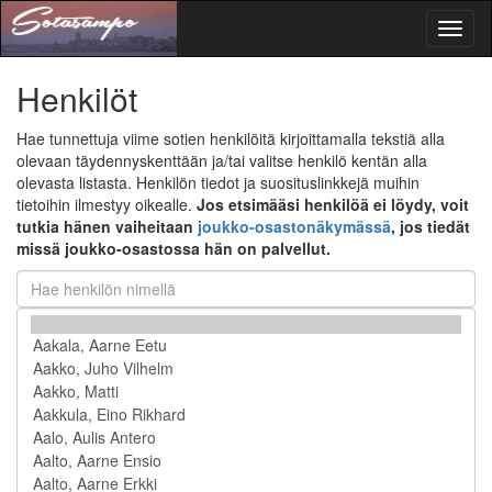
Toggl
naviga
Henkilöt
Hae tunnettuja viime sotien henkilöitä kirjoittamalla tekstiä alla
olevaan täydennyskenttään ja/tai valitse henkilö kentän alla
olevasta listasta. Henkilön tiedot ja suosituslinkkejä muihin
tietoihin ilmestyy oikealle.
Jos etsimääsi henkilöä ei löydy, voit
tutkia hänen vaiheitaan
joukko-osastonäkymässä
, jos tiedät
missä joukko-osastossa hän on palvellut.