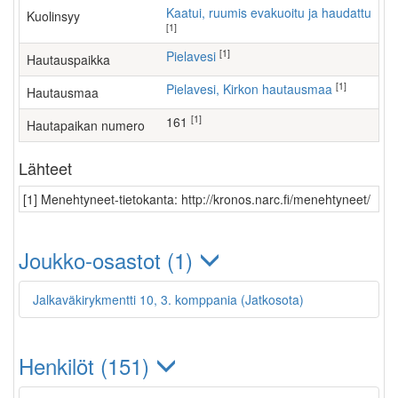
Kaatui, ruumis evakuoitu ja haudattu
Kuolinsyy
[1]
[1]
Pielavesi
Hautauspaikka
[1]
Pielavesi, Kirkon hautausmaa
Hautausmaa
[1]
161
Hautapaikan numero
Lähteet
[1] Menehtyneet-tietokanta: http://kronos.narc.fi/menehtyneet/
Joukko-osastot (1)
Jalkaväkirykmentti 10, 3. komppania (Jatkosota)
Henkilöt (151)