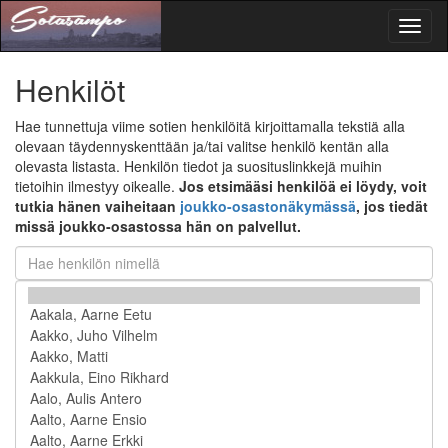
Toggl
naviga
Henkilöt
Hae tunnettuja viime sotien henkilöitä kirjoittamalla tekstiä alla
olevaan täydennyskenttään ja/tai valitse henkilö kentän alla
olevasta listasta. Henkilön tiedot ja suosituslinkkejä muihin
tietoihin ilmestyy oikealle.
Jos etsimääsi henkilöä ei löydy, voit
tutkia hänen vaiheitaan
joukko-osastonäkymässä
, jos tiedät
missä joukko-osastossa hän on palvellut.