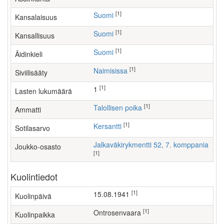
[1]
Suomi
Kansalaisuus
[1]
Suomi
Kansallisuus
[1]
Suomi
Äidinkieli
[1]
Naimisissa
Siviilisääty
[1]
1
Lasten lukumäärä
[1]
talollisen poika
Ammatti
[1]
Kersantti
Sotilasarvo
Jalkaväkirykmentti 52, 7. komppania
Joukko-osasto
[1]
Kuolintiedot
[1]
15.08.1941
Kuolinpäivä
[1]
Ontrosenvaara
Kuolinpaikka