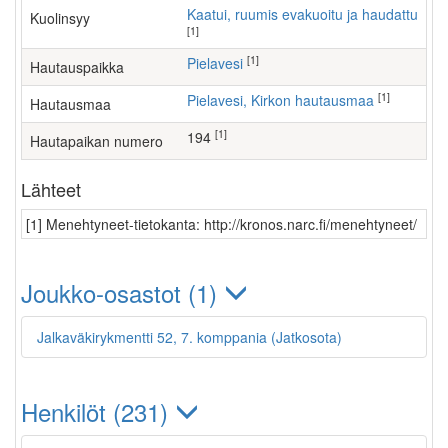
Kaatui, ruumis evakuoitu ja haudattu
Kuolinsyy
[1]
[1]
Pielavesi
Hautauspaikka
[1]
Pielavesi, Kirkon hautausmaa
Hautausmaa
[1]
194
Hautapaikan numero
Lähteet
[1] Menehtyneet-tietokanta: http://kronos.narc.fi/menehtyneet/
Joukko-osastot (1)
Jalkaväkirykmentti 52, 7. komppania (Jatkosota)
Henkilöt (231)