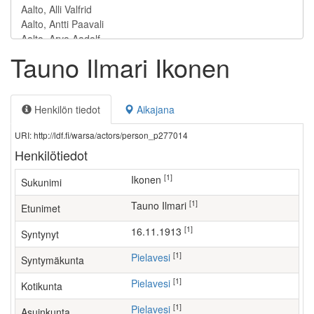
Tauno Ilmari Ikonen
Henkilön tiedot
Aikajana
URI: http://ldf.fi/warsa/actors/person_p277014
Henkilötiedot
[1]
Ikonen
Sukunimi
[1]
Tauno Ilmari
Etunimet
[1]
16.11.1913
Syntynyt
[1]
Pielavesi
Syntymäkunta
[1]
Pielavesi
Kotikunta
[1]
Pielavesi
Asuinkunta