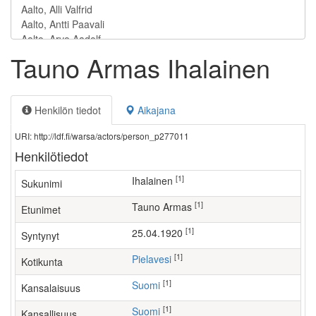
Tauno Armas Ihalainen
Henkilön tiedot
Aikajana
URI: http://ldf.fi/warsa/actors/person_p277011
Henkilötiedot
[1]
Ihalainen
Sukunimi
[1]
Tauno Armas
Etunimet
[1]
25.04.1920
Syntynyt
[1]
Pielavesi
Kotikunta
[1]
Suomi
Kansalaisuus
[1]
Suomi
Kansallisuus