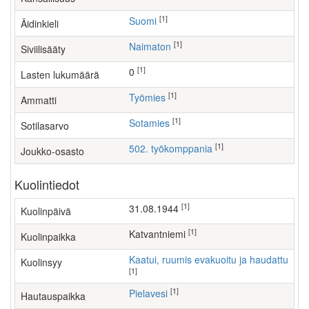
[1]
Suomi
Äidinkieli
[1]
Naimaton
Siviilisääty
[1]
0
Lasten lukumäärä
[1]
työmies
Ammatti
[1]
Sotamies
Sotilasarvo
[1]
502. työkomppania
Joukko-osasto
Kuolintiedot
[1]
31.08.1944
Kuolinpäivä
[1]
Katvantniemi
Kuolinpaikka
Kaatui, ruumis evakuoitu ja haudattu
Kuolinsyy
[1]
[1]
Pielavesi
Hautauspaikka