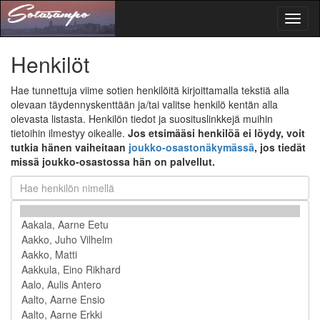
Toggl
naviga
Henkilöt
Hae tunnettuja viime sotien henkilöitä kirjoittamalla tekstiä alla
olevaan täydennyskenttään ja/tai valitse henkilö kentän alla
olevasta listasta. Henkilön tiedot ja suosituslinkkejä muihin
tietoihin ilmestyy oikealle.
Jos etsimääsi henkilöä ei löydy, voit
tutkia hänen vaiheitaan
joukko-osastonäkymässä
, jos tiedät
missä joukko-osastossa hän on palvellut.