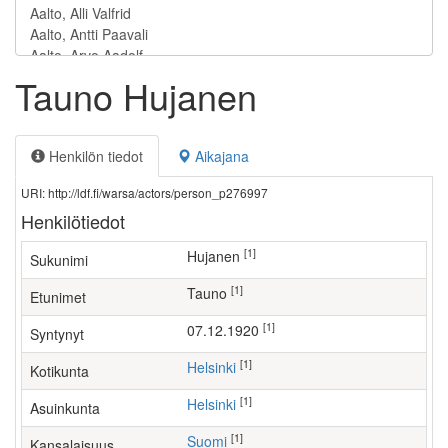
Tauno Hujanen
Henkilön tiedot
Aikajana
URI: http://ldf.fi/warsa/actors/person_p276997
Henkilötiedot
[1]
Hujanen
Sukunimi
[1]
Tauno
Etunimet
[1]
07.12.1920
Syntynyt
[1]
Helsinki
Kotikunta
[1]
Helsinki
Asuinkunta
[1]
Suomi
Kansalaisuus