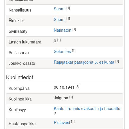
[1]
Suomi
Kansallisuus
[1]
Suomi
Äidinkieli
[1]
Naimaton
Siviilisääty
[1]
0
Lasten lukumäärä
[1]
Sotamies
Sotilasarvo
[1]
Rajajääkäripataljoona 5, esikunta
Joukko-osasto
Kuolintiedot
[1]
06.10.1941
Kuolinpäivä
[1]
Jalguba
Kuolinpaikka
Kaatui, ruumis evakuoitu ja haudattu
Kuolinsyy
[1]
[1]
Pielavesi
Hautauspaikka