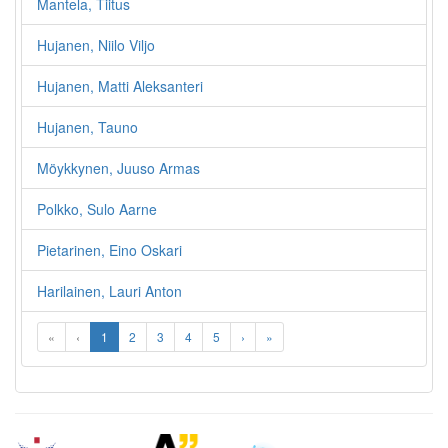
Mantela, Tiitus
Hujanen, Niilo Viljo
Hujanen, Matti Aleksanteri
Hujanen, Tauno
Möykkynen, Juuso Armas
Polkko, Sulo Aarne
Pietarinen, Eino Oskari
Harilainen, Lauri Anton
«
‹
1
2
3
4
5
›
»