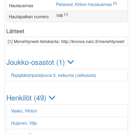
[1]
Pielavesi, Kirkon hautausmaa
Hautausmaa
[1]
166
Hautapaikan numero
Lähteet
[1] Menehtyneet-tietokanta: http://kronos.narc.fi/menehtyneet/
Joukko-osastot (1)
Rajajääkäripataljoona 5, esikunta (Jatkosota)
Henkilöt (49)
Vasko, Vihtori
Hujanen, Viljo