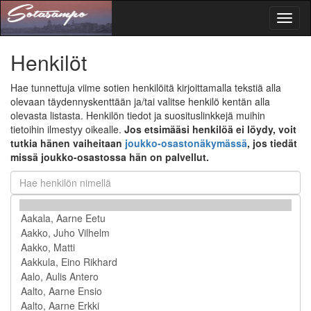
Toggl
naviga
Henkilöt
Hae tunnettuja viime sotien henkilöitä kirjoittamalla tekstiä alla
olevaan täydennyskenttään ja/tai valitse henkilö kentän alla
olevasta listasta. Henkilön tiedot ja suosituslinkkejä muihin
tietoihin ilmestyy oikealle.
Jos etsimääsi henkilöä ei löydy, voit
tutkia hänen vaiheitaan
joukko-osastonäkymässä
, jos tiedät
missä joukko-osastossa hän on palvellut.