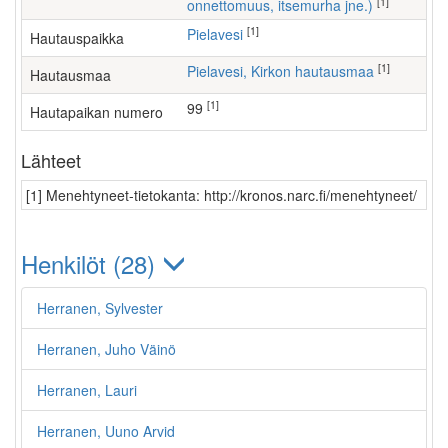
[1]
onnettomuus, itsemurha jne.)
[1]
Pielavesi
Hautauspaikka
[1]
Pielavesi, Kirkon hautausmaa
Hautausmaa
[1]
99
Hautapaikan numero
Lähteet
[1] Menehtyneet-tietokanta: http://kronos.narc.fi/menehtyneet/
Henkilöt (28)
Herranen, Sylvester
Herranen, Juho Väinö
Herranen, Lauri
Herranen, Uuno Arvid