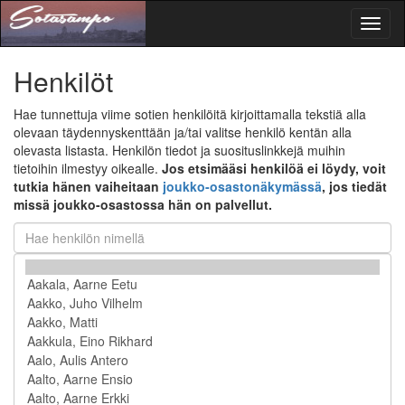
Toggl
naviga
Henkilöt
Hae tunnettuja viime sotien henkilöitä kirjoittamalla tekstiä alla
olevaan täydennyskenttään ja/tai valitse henkilö kentän alla
olevasta listasta. Henkilön tiedot ja suosituslinkkejä muihin
tietoihin ilmestyy oikealle.
Jos etsimääsi henkilöä ei löydy, voit
tutkia hänen vaiheitaan
joukko-osastonäkymässä
, jos tiedät
missä joukko-osastossa hän on palvellut.