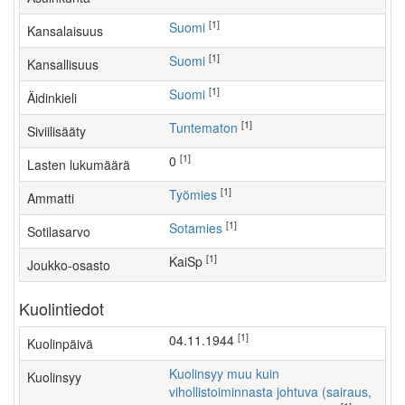
[1]
Suomi
Kansalaisuus
[1]
Suomi
Kansallisuus
[1]
Suomi
Äidinkieli
[1]
Tuntematon
Siviilisääty
[1]
0
Lasten lukumäärä
[1]
työmies
Ammatti
[1]
Sotamies
Sotilasarvo
[1]
KaiSp
Joukko-osasto
Kuolintiedot
[1]
04.11.1944
Kuolinpäivä
Kuolinsyy muu kuin
Kuolinsyy
vihollistoiminnasta johtuva (sairaus,