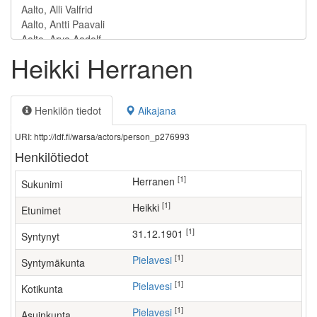
Heikki Herranen
Henkilön tiedot
Aikajana
URI: http://ldf.fi/warsa/actors/person_p276993
Henkilötiedot
[1]
Herranen
Sukunimi
[1]
Heikki
Etunimet
[1]
31.12.1901
Syntynyt
[1]
Pielavesi
Syntymäkunta
[1]
Pielavesi
Kotikunta
[1]
Pielavesi
Asuinkunta