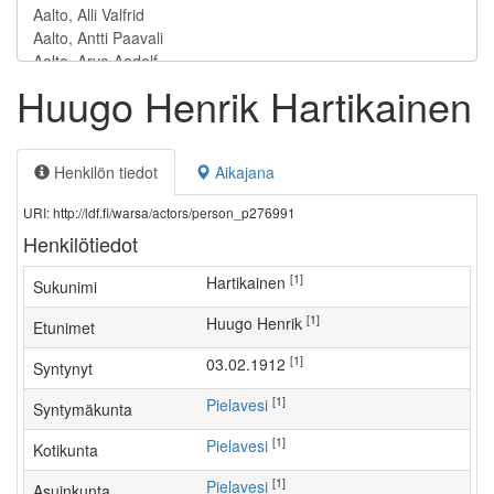
Huugo Henrik Hartikainen
Henkilön tiedot
Aikajana
URI: http://ldf.fi/warsa/actors/person_p276991
Henkilötiedot
[1]
Hartikainen
Sukunimi
[1]
Huugo Henrik
Etunimet
[1]
03.02.1912
Syntynyt
[1]
Pielavesi
Syntymäkunta
[1]
Pielavesi
Kotikunta
[1]
Pielavesi
Asuinkunta