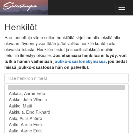
Toggl
naviga
Henkilöt
Hae tunnettuja viime sotien henkilöitä kirjoittamalla tekstiä alla
olevaan täydennyskenttään ja/tai valitse henkilö kentän alla
olevasta listasta. Henkilön tiedot ja suosituslinkkejä muihin
tietoihin ilmestyy oikealle.
Jos etsimääsi henkilöä ei löydy, voit
tutkia hänen vaiheitaan
joukko-osastonäkymässä
, jos tiedät
missä joukko-osastossa hän on palvellut.