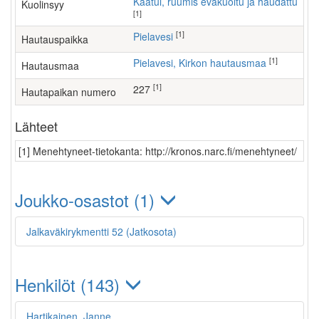
Kaatui, ruumis evakuoitu ja haudattu
Kuolinsyy
[1]
[1]
Pielavesi
Hautauspaikka
[1]
Pielavesi, Kirkon hautausmaa
Hautausmaa
[1]
227
Hautapaikan numero
Lähteet
[1] Menehtyneet-tietokanta: http://kronos.narc.fi/menehtyneet/
Joukko-osastot (1)
Jalkaväkirykmentti 52 (Jatkosota)
Henkilöt (143)
Hartikainen, Janne