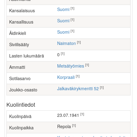
[1]
Suomi
Kansalaisuus
[1]
Suomi
Kansallisuus
[1]
Suomi
Äidinkieli
[1]
Naimaton
Siviilisääty
[1]
0
Lasten lukumäärä
[1]
metsätyömies
Ammatti
[1]
Korpraali
Sotilasarvo
[1]
Jalkaväkirykmentti 52
Joukko-osasto
Kuolintiedot
[1]
23.07.1941
Kuolinpäivä
[1]
Repola
Kuolinpaikka