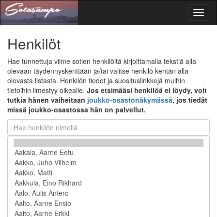
Toggl
naviga
Henkilöt
Hae tunnettuja viime sotien henkilöitä kirjoittamalla tekstiä alla
olevaan täydennyskenttään ja/tai valitse henkilö kentän alla
olevasta listasta. Henkilön tiedot ja suosituslinkkejä muihin
tietoihin ilmestyy oikealle.
Jos etsimääsi henkilöä ei löydy, voit
tutkia hänen vaiheitaan
joukko-osastonäkymässä
, jos tiedät
missä joukko-osastossa hän on palvellut.