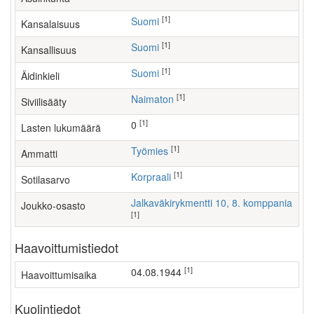
[1]
Suomi
Kansalaisuus
[1]
Suomi
Kansallisuus
[1]
Suomi
Äidinkieli
[1]
Naimaton
Siviilisääty
[1]
0
Lasten lukumäärä
[1]
työmies
Ammatti
[1]
Korpraali
Sotilasarvo
Jalkaväkirykmentti 10, 8. komppania
Joukko-osasto
[1]
Haavoittumistiedot
[1]
04.08.1944
Haavoittumisaika
Kuolintiedot