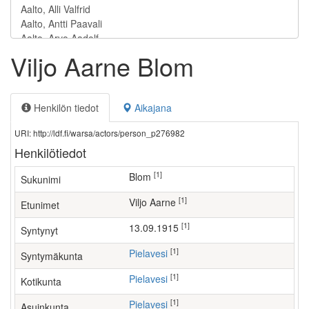
Viljo Aarne Blom
Henkilön tiedot
Aikajana
URI: http://ldf.fi/warsa/actors/person_p276982
Henkilötiedot
[1]
Blom
Sukunimi
[1]
Viljo Aarne
Etunimet
[1]
13.09.1915
Syntynyt
[1]
Pielavesi
Syntymäkunta
[1]
Pielavesi
Kotikunta
[1]
Pielavesi
Asuinkunta