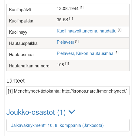
[1]
12.08.1944
Kuolinpäivä
[1]
35.KS
Kuolinpaikka
[1]
Kuoli haavoittuneena, haudattu
Kuolinsyy
[1]
Pielavesi
Hautauspaikka
[1]
Pielavesi, Kirkon hautausmaa
Hautausmaa
[1]
108
Hautapaikan numero
Lähteet
[1] Menehtyneet-tietokanta: http://kronos.narc.fi/menehtyneet/
Joukko-osastot (1)
Jalkaväkirykmentti 10, 8. komppania (Jatkosota)