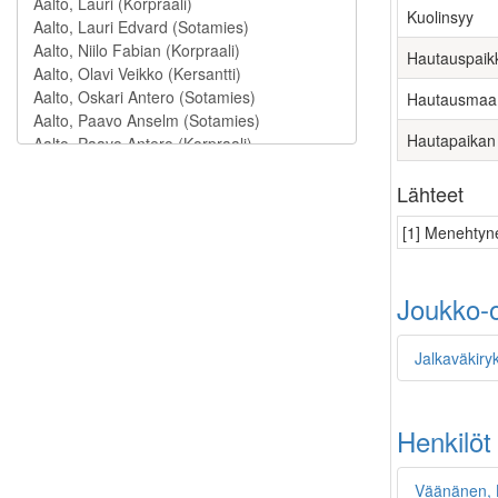
Kuolinsyy
Hautauspaik
Hautausmaa
Hautapaikan
Lähteet
[1] Menehtyne
Joukko-o
Jalkaväkiry
Henkilöt
Väänänen, 