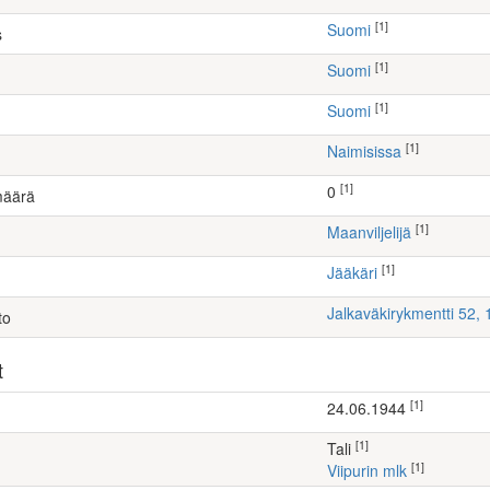
[1]
Suomi
s
[1]
Suomi
[1]
Suomi
[1]
Naimisissa
[1]
0
määrä
[1]
maanviljelijä
[1]
Jääkäri
Jalkaväkirykmentti 52,
to
t
[1]
24.06.1944
[1]
Tali
[1]
Viipurin mlk