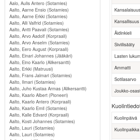
Kansalaisuu
Kansallisuus
Äidinkieli
Siviilisääty
Lasten luku
Ammatti
Sotilasarvo
Joukko-osas
Kuolintiedo
Kuolinpäivä
Kuolinpaikka