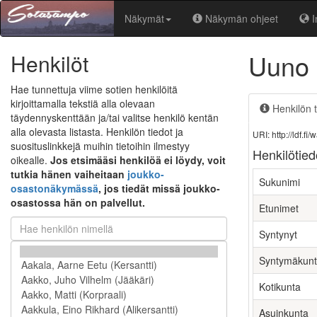
Näkymät
Näkymän ohjeet
I
Uuno
Henkilöt
Hae tunnettuja viime sotien henkilöitä
kirjoittamalla tekstiä alla olevaan
Henkilön t
täydennyskenttään ja/tai valitse henkilö kentän
alla olevasta listasta. Henkilön tiedot ja
URI: http://ldf.
suosituslinkkejä muihin tietoihin ilmestyy
Henkilötied
oikealle.
Jos etsimääsi henkilöä ei löydy, voit
tutkia hänen vaiheitaan
joukko-
Sukunimi
osastonäkymässä
, jos tiedät missä joukko-
osastossa hän on palvellut.
Etunimet
Syntynyt
Syntymäkun
Kotikunta
Asuinkunta