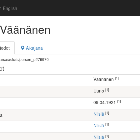
n English
 Väänänen
iedot
Aikajana
fi/warsa/actors/person_p276970
ot
[1]
Väänänen
[1]
Uuno
[1]
09.04.1921
[1]
Nilsiä
ta
[1]
Nilsiä
[1]
Nilsiä