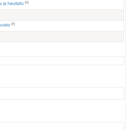
[1]
tu ja haudattu
[1]
puisto