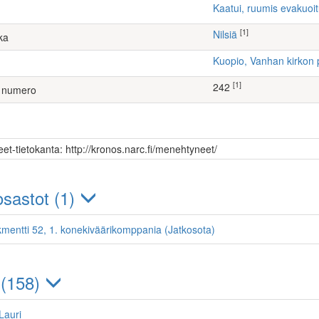
Kaatui, ruumis evakuoi
[1]
Nilsiä
ka
Kuopio, Vanhan kirkon 
[1]
242
 numero
et-tietokanta: http://kronos.narc.fi/menehtyneet/
sastot (1)
kmentti 52, 1. konekiväärikomppania (Jatkosota)
 (158)
Lauri