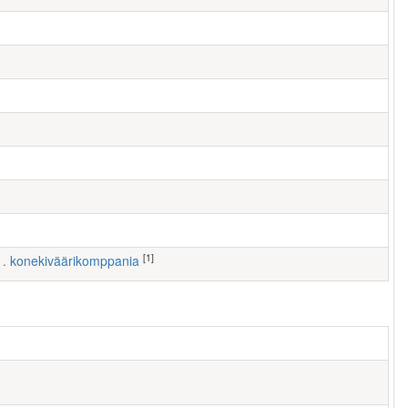
[1]
 1. konekiväärikomppania