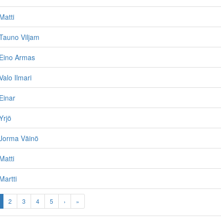
Matti
Tauno Viljam
Eino Armas
alo Ilmari
Einar
Yrjö
Jorma Väinö
Matti
artti
2
3
4
5
›
»