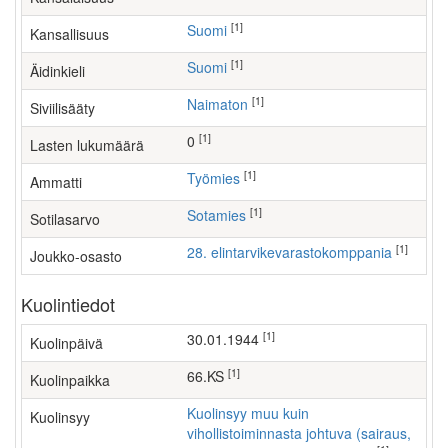
[1]
Suomi
Kansallisuus
[1]
Suomi
Äidinkieli
[1]
Naimaton
Siviilisääty
[1]
0
Lasten lukumäärä
[1]
työmies
Ammatti
[1]
Sotamies
Sotilasarvo
[1]
28. elintarvikevarastokomppania
Joukko-osasto
Kuolintiedot
[1]
30.01.1944
Kuolinpäivä
[1]
66.KS
Kuolinpaikka
Kuolinsyy muu kuin
Kuolinsyy
vihollistoiminnasta johtuva (sairaus,