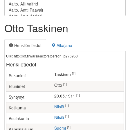
Otto Taskinen
Henkilön tiedot
Aikajana
URI: http://ldf.fi/warsa/actors/person_p276953
Henkilötiedot
[1]
Taskinen
Sukunimi
[1]
Otto
Etunimet
[1]
20.05.1911
Syntynyt
[1]
Nilsiä
Kotikunta
[1]
Nilsiä
Asuinkunta
[1]
Suomi
Kansalaisuus