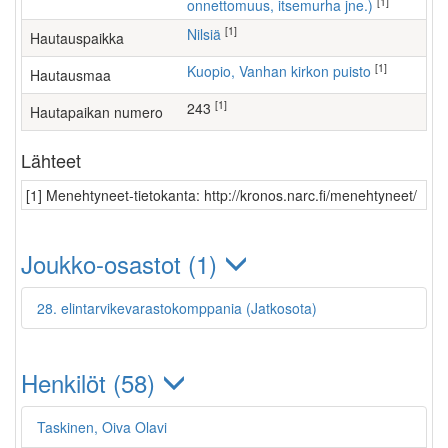
[1]
onnettomuus, itsemurha jne.)
[1]
Nilsiä
Hautauspaikka
[1]
Kuopio, Vanhan kirkon puisto
Hautausmaa
[1]
243
Hautapaikan numero
Lähteet
[1] Menehtyneet-tietokanta: http://kronos.narc.fi/menehtyneet/
Joukko-osastot (1)
28. elintarvikevarastokomppania (Jatkosota)
Henkilöt (58)
Taskinen, Oiva Olavi