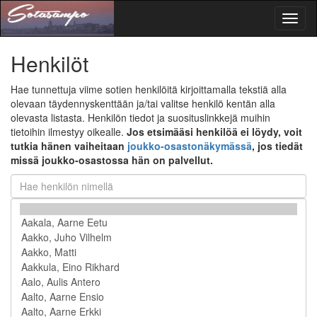
Toggl
naviga
Henkilöt
Hae tunnettuja viime sotien henkilöitä kirjoittamalla tekstiä alla
olevaan täydennyskenttään ja/tai valitse henkilö kentän alla
olevasta listasta. Henkilön tiedot ja suosituslinkkejä muihin
tietoihin ilmestyy oikealle.
Jos etsimääsi henkilöä ei löydy, voit
tutkia hänen vaiheitaan
joukko-osastonäkymässä
, jos tiedät
missä joukko-osastossa hän on palvellut.