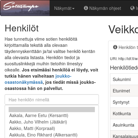
Näkymät
Näkymän ohjeet
I
Veikk
Henkilöt
Hae tunnettuja viime sotien henkilöitä
kirjoittamalla tekstiä alla olevaan
Henkilön t
täydennyskenttään ja/tai valitse henkilö kentän
alla olevasta listasta. Henkilön tiedot ja
URI: http://ldf.
suosituslinkkejä muihin tietoihin ilmestyy
Henkilötied
oikealle.
Jos etsimääsi henkilöä ei löydy, voit
tutkia hänen vaiheitaan
joukko-
Sukunimi
osastonäkymässä
, jos tiedät missä joukko-
osastossa hän on palvellut.
Etunimet
Syntynyt
Kotikunta
Asuinkunta
Kansalaisuu