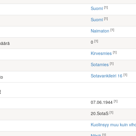
[1]
Suomi
[1]
Suomi
[1]
Naimaton
[1]
0
määrä
[1]
kirvesmies
[1]
Sotamies
[1]
Sotavankileiri 16
to
t
[1]
07.06.1944
[1]
20.SotaS
Kuolinsyy muu kuin vih
[1]
Nilsiä