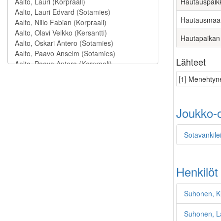
Hautauspaik
Hautausmaa
Hautapaikan
Lähteet
[1] Menehtyne
Joukko-o
Sotavankilei
Henkilöt
Suhonen, K
Suhonen, L