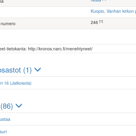
ka
Kuopio, Vanhan kirkon 
[1]
246
 numero
et-tietokanta: http://kronos.narc.fi/menehtyneet/
sastot (1)
ri 16 (Jatkosota)
 (86)
ustaa
auri