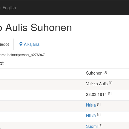
n English
o Aulis Suhonen
iedot
Aikajana
fi/warsa/actors/person_p276947
ot
[1]
Suhonen
[1]
Veikko Aulis
[1]
23.03.1914
[1]
Nilsiä
[1]
Nilsiä
[1]
Suomi
s