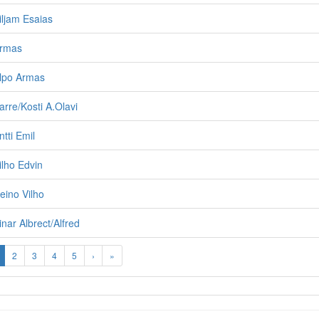
ljam Esaias
Armas
lpo Armas
rre/Kosti A.Olavi
tti Emil
lho Edvin
eino Vilho
nar Albrect/Alfred
2
3
4
5
›
»