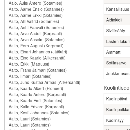
Kansallisuus
Äidinkieli
Siviilisääty
Lasten luku
Ammatti
Sotilasarvo
Joukko-osas
Kuolintiedo
Kuolinpäivä
Kuolinpaikka
Kuolinsyy