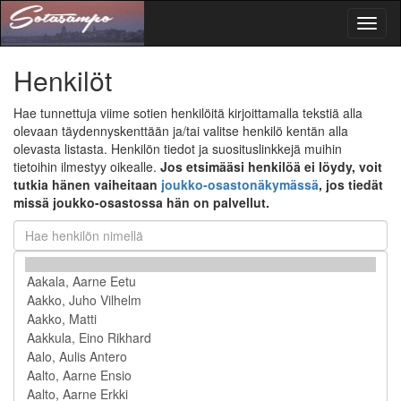
Toggl
naviga
Henkilöt
Hae tunnettuja viime sotien henkilöitä kirjoittamalla tekstiä alla
olevaan täydennyskenttään ja/tai valitse henkilö kentän alla
olevasta listasta. Henkilön tiedot ja suosituslinkkejä muihin
tietoihin ilmestyy oikealle.
Jos etsimääsi henkilöä ei löydy, voit
tutkia hänen vaiheitaan
joukko-osastonäkymässä
, jos tiedät
missä joukko-osastossa hän on palvellut.