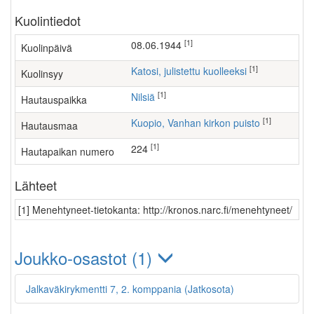
Kuolintiedot
[1]
08.06.1944
Kuolinpäivä
[1]
Katosi, julistettu kuolleeksi
Kuolinsyy
[1]
Nilsiä
Hautauspaikka
[1]
Kuopio, Vanhan kirkon puisto
Hautausmaa
[1]
224
Hautapaikan numero
Lähteet
[1] Menehtyneet-tietokanta: http://kronos.narc.fi/menehtyneet/
Joukko-osastot (1)
Jalkaväkirykmentti 7, 2. komppania (Jatkosota)