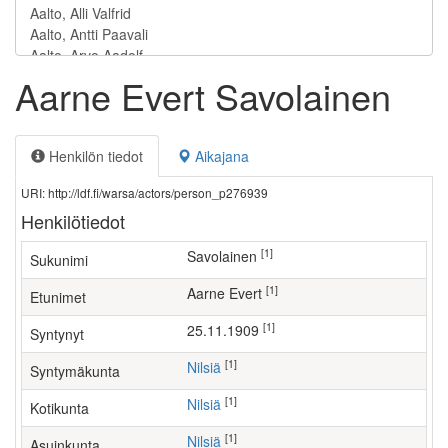
Aarne Evert Savolainen
Henkilön tiedot
Aikajana
URI: http://ldf.fi/warsa/actors/person_p276939
Henkilötiedot
[1]
Savolainen
Sukunimi
[1]
Aarne Evert
Etunimet
[1]
25.11.1909
Syntynyt
[1]
Nilsiä
Syntymäkunta
[1]
Nilsiä
Kotikunta
[1]
Nilsiä
Asuinkunta