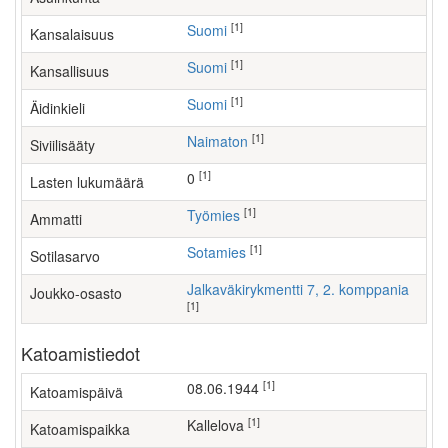
[1]
Suomi
Kansalaisuus
[1]
Suomi
Kansallisuus
[1]
Suomi
Äidinkieli
[1]
Naimaton
Siviilisääty
[1]
0
Lasten lukumäärä
[1]
työmies
Ammatti
[1]
Sotamies
Sotilasarvo
Jalkaväkirykmentti 7, 2. komppania
Joukko-osasto
[1]
Katoamistiedot
[1]
08.06.1944
Katoamispäivä
[1]
Kallelova
Katoamispaikka