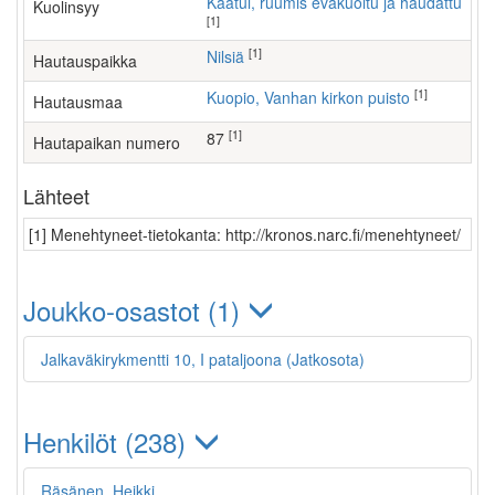
Kaatui, ruumis evakuoitu ja haudattu
Kuolinsyy
[1]
[1]
Nilsiä
Hautauspaikka
[1]
Kuopio, Vanhan kirkon puisto
Hautausmaa
[1]
87
Hautapaikan numero
Lähteet
[1] Menehtyneet-tietokanta: http://kronos.narc.fi/menehtyneet/
Joukko-osastot (1)
Jalkaväkirykmentti 10, I pataljoona (Jatkosota)
Henkilöt (238)
Räsänen, Heikki