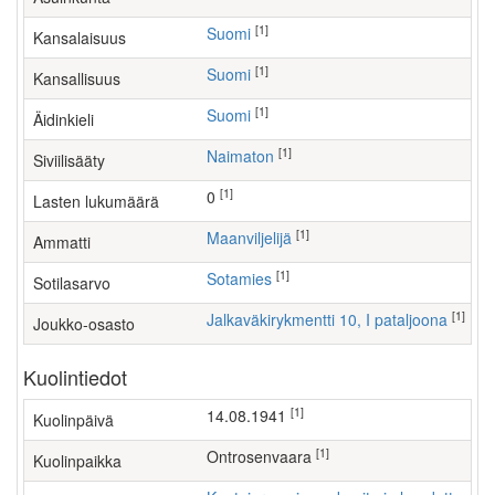
[1]
Suomi
Kansalaisuus
[1]
Suomi
Kansallisuus
[1]
Suomi
Äidinkieli
[1]
Naimaton
Siviilisääty
[1]
0
Lasten lukumäärä
[1]
maanviljelijä
Ammatti
[1]
Sotamies
Sotilasarvo
[1]
Jalkaväkirykmentti 10, I pataljoona
Joukko-osasto
Kuolintiedot
[1]
14.08.1941
Kuolinpäivä
[1]
Ontrosenvaara
Kuolinpaikka