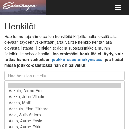
Toggl
naviga
Henkilöt
Hae tunnettuja viime sotien henkilöitä kirjoittamalla tekstiä alla
olevaan täydennyskenttään ja/tai valitse henkilö kentän alla
olevasta listasta. Henkilön tiedot ja suosituslinkkejä muihin
tietoihin ilmestyy oikealle.
Jos etsimääsi henkilöä ei löydy, voit
tutkia hänen vaiheitaan
joukko-osastonäkymässä
, jos tiedät
missä joukko-osastossa hän on palvellut.