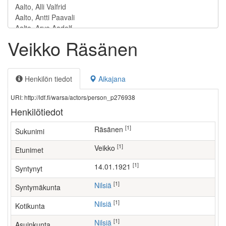
Veikko Räsänen
Henkilön tiedot
Aikajana
URI: http://ldf.fi/warsa/actors/person_p276938
Henkilötiedot
[1]
Räsänen
Sukunimi
[1]
Veikko
Etunimet
[1]
14.01.1921
Syntynyt
[1]
Nilsiä
Syntymäkunta
[1]
Nilsiä
Kotikunta
[1]
Nilsiä
Asuinkunta