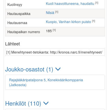
[1]
Kuoli haavoittuneena, haudattu
Kuolinsyy
[1]
Nilsiä
Hautauspaikka
[1]
Kuopio, Vanhan kirkon puisto
Hautausmaa
[1]
185
Hautapaikan numero
Lähteet
[1] Menehtyneet-tietokanta: http://kronos.narc.fi/menehtyneet/
Joukko-osastot (1)
Rajajääkäripataljoona 5, Konekiväärikomppania
(Jatkosota)
Henkilöt (110)