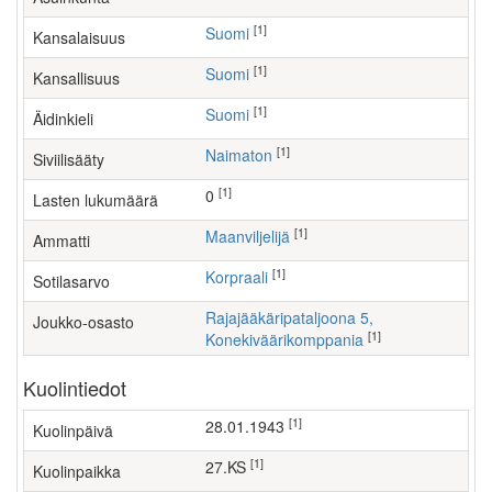
[1]
Suomi
Kansalaisuus
[1]
Suomi
Kansallisuus
[1]
Suomi
Äidinkieli
[1]
Naimaton
Siviilisääty
[1]
0
Lasten lukumäärä
[1]
maanviljelijä
Ammatti
[1]
Korpraali
Sotilasarvo
Rajajääkäripataljoona 5,
Joukko-osasto
[1]
Konekiväärikomppania
Kuolintiedot
[1]
28.01.1943
Kuolinpäivä
[1]
27.KS
Kuolinpaikka