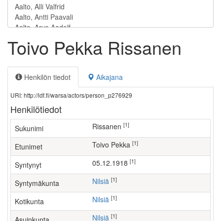
Toivo Pekka Rissanen
Henkilön tiedot
Aikajana
URI: http://ldf.fi/warsa/actors/person_p276929
Henkilötiedot
[1]
Rissanen
Sukunimi
[1]
Toivo Pekka
Etunimet
[1]
05.12.1918
Syntynyt
[1]
Nilsiä
Syntymäkunta
[1]
Nilsiä
Kotikunta
[1]
Nilsiä
Asuinkunta