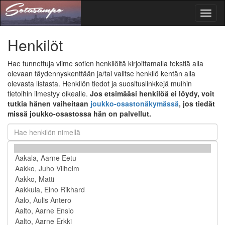
Toggl
naviga
Henkilöt
Hae tunnettuja viime sotien henkilöitä kirjoittamalla tekstiä alla
olevaan täydennyskenttään ja/tai valitse henkilö kentän alla
olevasta listasta. Henkilön tiedot ja suosituslinkkejä muihin
tietoihin ilmestyy oikealle.
Jos etsimääsi henkilöä ei löydy, voit
tutkia hänen vaiheitaan
joukko-osastonäkymässä
, jos tiedät
missä joukko-osastossa hän on palvellut.