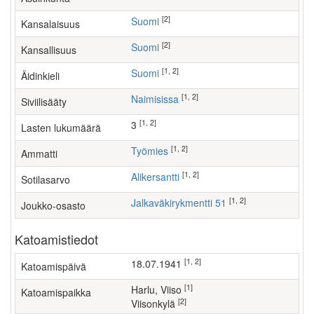
[2]
Suomi
Kansalaisuus
[2]
Suomi
Kansallisuus
[1, 2]
Suomi
Äidinkieli
[1, 2]
Naimisissa
Siviilisääty
[1, 2]
3
Lasten lukumäärä
[1, 2]
työmies
Ammatti
[1, 2]
Alikersantti
Sotilasarvo
[1, 2]
Jalkaväkirykmentti 51
Joukko-osasto
Katoamistiedot
[1, 2]
18.07.1941
Katoamispäivä
[1]
Harlu, Viiso
Katoamispaikka
[2]
Viisonkylä