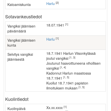
[2]
Harlu
Katoamiskunta
Sotavankeustiedot
[1]
18.07.1941
Vangiksi jäämisen
päivämäärä
[1]
Harlu
Vangiksi jäämisen
kunta
18.7.1941 Harlun Viisonkylässä
Selvitys vangiksi
[1, 3]
joutui vangiksi
jäämisestä
joutunut haavoittuneena vihollisen
[1, 4]
vangiksi
kadonnut Harlun maastossa
[1, 5]
18.7.1941
kuollut 18.7.1941 papiston
[1, 5]
ilmoituksen mukaan
Kuolintiedot
[1]
xx.xx.xxxx
Kuolinpäivä