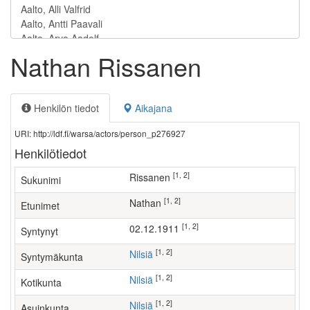
Nathan Rissanen
Henkilön tiedot
Aikajana
URI: http://ldf.fi/warsa/actors/person_p276927
Henkilötiedot
[1, 2]
Rissanen
Sukunimi
[1, 2]
Nathan
Etunimet
[1, 2]
02.12.1911
Syntynyt
[1, 2]
Nilsiä
Syntymäkunta
[1, 2]
Nilsiä
Kotikunta
[1, 2]
Nilsiä
Asuinkunta