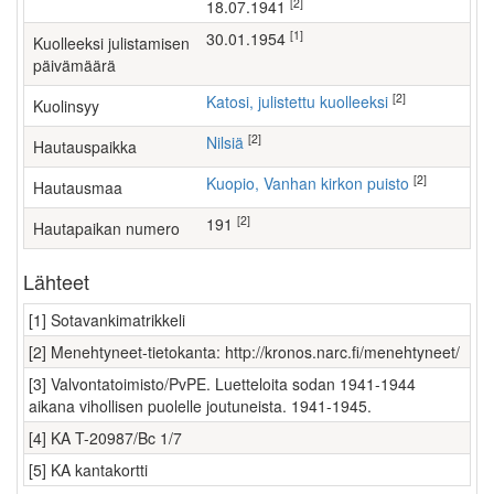
[2]
18.07.1941
[1]
30.01.1954
Kuolleeksi julistamisen
päivämäärä
[2]
Katosi, julistettu kuolleeksi
Kuolinsyy
[2]
Nilsiä
Hautauspaikka
[2]
Kuopio, Vanhan kirkon puisto
Hautausmaa
[2]
191
Hautapaikan numero
Lähteet
[1] Sotavankimatrikkeli
[2] Menehtyneet-tietokanta: http://kronos.narc.fi/menehtyneet/
[3] Valvontatoimisto/PvPE. Luetteloita sodan 1941-1944
aikana vihollisen puolelle joutuneista. 1941-1945.
[4] KA T-20987/Bc 1/7
[5] KA kantakortti