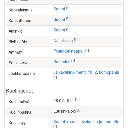
[1]
Suomi
Kansalaisuus
[1]
Suomi
Kansallisuus
[1]
Suomi
Äidinkieli
[1]
Naimisissa
Siviilisääty
[1]
poliisikonstaapeli
Ammatti
[1]
Sotamies
Sotilasarvo
Jalkaväkirykmentti 10, 2. komppania
Joukko-osasto
[1]
Kuolintiedot
[1]
26.07.1941
Kuolinpäivä
[1]
Luusinkajoki
Kuolinpaikka
Kaatui, ruumis evakuoitu ja haudattu
Kuolinsyy
[1]