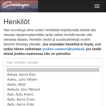
Toggl
naviga
Henkilöt
Hae tunnettuja viime sotien henkilöitä kirjoittamalla tekstiä alla
olevaan täydennyskenttään ja/tai valitse henkilö kentän alla
olevasta listasta. Henkilön tiedot ja suosituslinkkejä muihin
tietoihin ilmestyy oikealle.
Jos etsimääsi henkilöä ei löydy, voit
tutkia hänen vaiheitaan
joukko-osastonäkymässä
, jos tiedät
missä joukko-osastossa hän on palvellut.