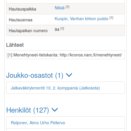
[1]
Nilsiä
Hautauspaikka
[1]
Kuopio, Vanhan kirkon puisto
Hautausmaa
[1]
94
Hautapaikan numero
Lähteet
[1] Menehtyneet-tietokanta: http://kronos.narc.fi/menehtyneet/
Joukko-osastot (1)
Jalkaväkirykmentti 10, 2. komppania (Jatkosota)
Henkilöt (127)
Reijonen, Aimo Urho Pellervo