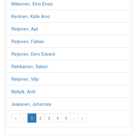
Mikkonen, Eino Ensio
Keränen, Kalle Arvo
Reijonen, Aali
Reijonen, Fabian
Reijonen, Eero Edvard
Rahikainen, Sakari
Reijonen, Viljo
Myllylä, Antti
Jeskanen, Johannes
«
‹
1
2
3
4
5
›
»