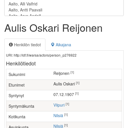
Aulis Oskari Reijonen
Henkilön tiedot
Aikajana
URI: http://ldf.fi/warsa/actors/person_p276922
Henkilötiedot
[1]
Reijonen
Sukunimi
[1]
Aulis Oskari
Etunimet
[1]
07.12.1907
Syntynyt
[1]
Viipuri
Syntymäkunta
[1]
Nilsiä
Kotikunta
[1]
Nilsiä
Asuinkunta