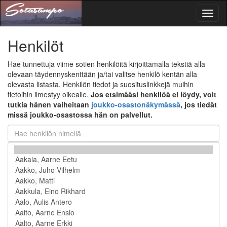
Toggl
naviga
Henkilöt
Hae tunnettuja viime sotien henkilöitä kirjoittamalla tekstiä alla
olevaan täydennyskenttään ja/tai valitse henkilö kentän alla
olevasta listasta. Henkilön tiedot ja suosituslinkkejä muihin
tietoihin ilmestyy oikealle.
Jos etsimääsi henkilöä ei löydy, voit
tutkia hänen vaiheitaan
joukko-osastonäkymässä
, jos tiedät
missä joukko-osastossa hän on palvellut.