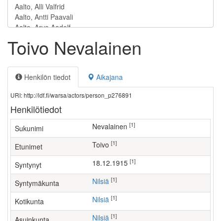
Toivo Nevalainen
Henkilön tiedot
Aikajana
URI: http://ldf.fi/warsa/actors/person_p276891
Henkilötiedot
[1]
Nevalainen
Sukunimi
[1]
Toivo
Etunimet
[1]
18.12.1915
Syntynyt
[1]
Nilsiä
Syntymäkunta
[1]
Nilsiä
Kotikunta
[1]
Nilsiä
Asuinkunta