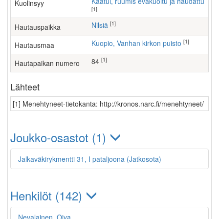
Kaatui, ruumis evakuoitu ja haudattu
Kuolinsyy
[1]
[1]
Nilsiä
Hautauspaikka
[1]
Kuopio, Vanhan kirkon puisto
Hautausmaa
[1]
84
Hautapaikan numero
Lähteet
[1] Menehtyneet-tietokanta: http://kronos.narc.fi/menehtyneet/
Joukko-osastot (1)
Jalkaväkirykmentti 31, I pataljoona (Jatkosota)
Henkilöt (142)
Nevalainen, Oiva