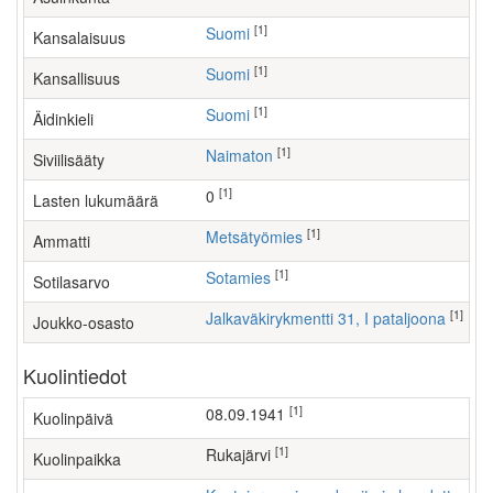
[1]
Suomi
Kansalaisuus
[1]
Suomi
Kansallisuus
[1]
Suomi
Äidinkieli
[1]
Naimaton
Siviilisääty
[1]
0
Lasten lukumäärä
[1]
metsätyömies
Ammatti
[1]
Sotamies
Sotilasarvo
[1]
Jalkaväkirykmentti 31, I pataljoona
Joukko-osasto
Kuolintiedot
[1]
08.09.1941
Kuolinpäivä
[1]
Rukajärvi
Kuolinpaikka