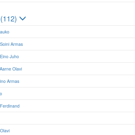
 (112)
Kauko
Soini Armas
Eino Juho
Aarne Olavi
Eino Armas
ho
Ferdinand
Olavi