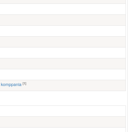
[1]
7. komppania