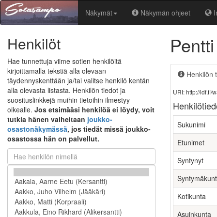
Näkymät
Näkymän ohjeet
I
Pentt
Henkilöt
Hae tunnettuja viime sotien henkilöitä
kirjoittamalla tekstiä alla olevaan
Henkilön t
täydennyskenttään ja/tai valitse henkilö kentän
alla olevasta listasta. Henkilön tiedot ja
URI: http://ldf.
suosituslinkkejä muihin tietoihin ilmestyy
Henkilötied
oikealle.
Jos etsimääsi henkilöä ei löydy, voit
tutkia hänen vaiheitaan
joukko-
Sukunimi
osastonäkymässä
, jos tiedät missä joukko-
osastossa hän on palvellut.
Etunimet
Syntynyt
Syntymäkun
Kotikunta
Asuinkunta