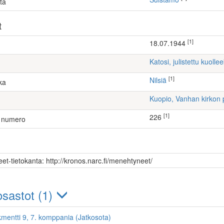
ta
t
[1]
18.07.1944
Katosi, julistettu kuollee
[1]
Nilsiä
ka
Kuopio, Vanhan kirkon 
[1]
226
 numero
et-tietokanta: http://kronos.narc.fi/menehtyneet/
sastot (1)
kmentti 9, 7. komppania (Jatkosota)