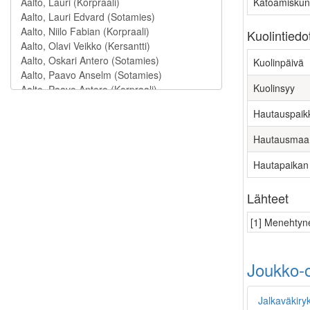
Katoamiskun
Kuolintiedo
Kuolinpäivä
Kuolinsyy
Hautauspaik
Hautausmaa
Hautapaikan
Lähteet
[1] Menehtyne
Joukko-o
Jalkaväkiry