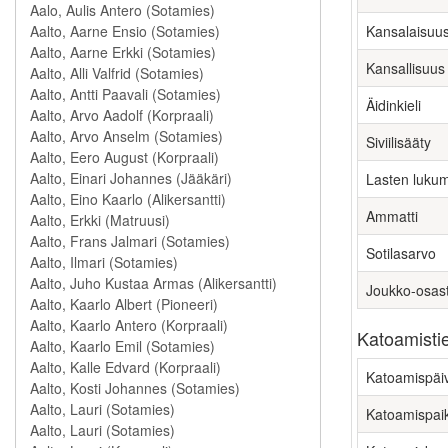
Kansalaisuu
Kansallisuus
Äidinkieli
Siviilisääty
Lasten luku
Ammatti
Sotilasarvo
Joukko-osas
Katoamisti
Katoamispäi
Katoamispai