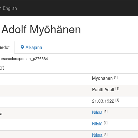
n English
i Adolf Myöhänen
iedot
Aikajana
fi/warsa/actors/person_p276884
ot
[1]
Myöhänen
[1]
Pentti Adolf
[1]
21.03.1922
[1]
Nilsiä
ta
[1]
Nilsiä
[1]
Nilsiä