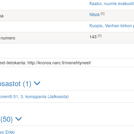
Kaatui, ruumis evakuoi
[1]
Nilsiä
ka
Kuopio, Vanhan kirkon 
[1]
143
 numero
et-tietokanta: http://kronos.narc.fi/menehtyneet/
sastot (1)
kmentti 51, 3. komppania (Jatkosota)
 (50)
vo Erkki