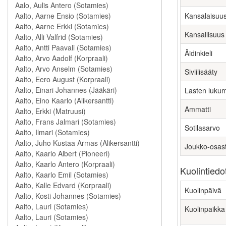
Kansalaisuu
Kansallisuus
Äidinkieli
Siviilisääty
Lasten luku
Ammatti
Sotilasarvo
Joukko-osas
Kuolintiedo
Kuolinpäivä
Kuolinpaikka