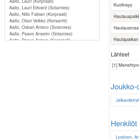
Kuolinsyy
Hautauspaik
Hautausmaa
Hautapaikan
Lähteet
[1] Menehtyne
Joukko-o
Jalkaväkiry
Henkilöt
Lyytinen, Ar