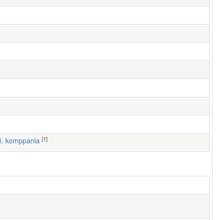
[1]
 3. komppania