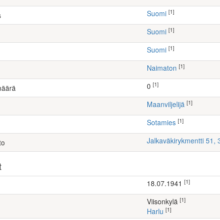
[1]
Suomi
s
[1]
Suomi
[1]
Suomi
[1]
Naimaton
[1]
0
määrä
[1]
maanviljelijä
[1]
Sotamies
Jalkaväkirykmentti 51,
to
t
[1]
18.07.1941
[1]
Viisonkylä
[1]
Harlu