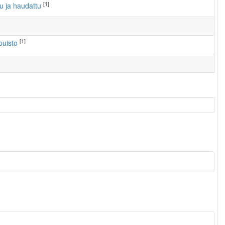
[1]
tu ja haudattu
[1]
puisto