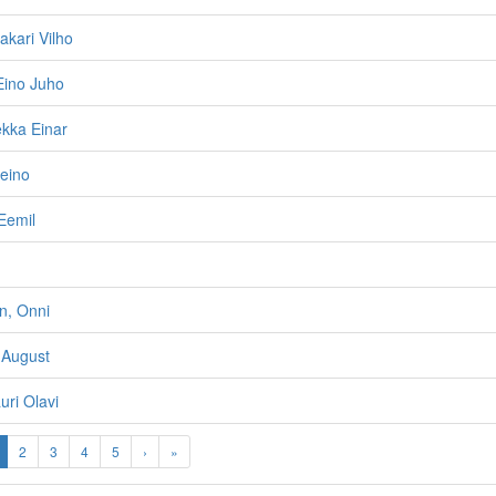
akari Vilho
Eino Juho
ekka Einar
eino
Eemil
n, Onni
 August
uri Olavi
2
3
4
5
›
»