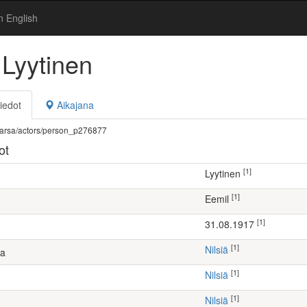
n English
 Lyytinen
iedot
Aikajana
fi/warsa/actors/person_p276877
ot
[1]
Lyytinen
[1]
Eemil
[1]
31.08.1917
[1]
Nilsiä
ta
[1]
Nilsiä
[1]
Nilsiä