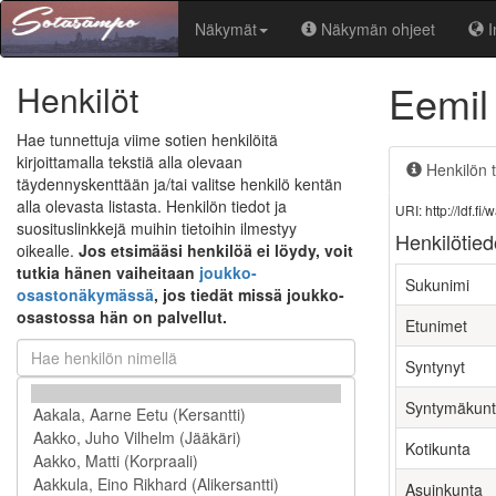
Näkymät
Näkymän ohjeet
I
Eemil
Henkilöt
Hae tunnettuja viime sotien henkilöitä
kirjoittamalla tekstiä alla olevaan
Henkilön t
täydennyskenttään ja/tai valitse henkilö kentän
alla olevasta listasta. Henkilön tiedot ja
URI: http://ldf.
suosituslinkkejä muihin tietoihin ilmestyy
Henkilötied
oikealle.
Jos etsimääsi henkilöä ei löydy, voit
tutkia hänen vaiheitaan
joukko-
Sukunimi
osastonäkymässä
, jos tiedät missä joukko-
osastossa hän on palvellut.
Etunimet
Syntynyt
Syntymäkun
Kotikunta
Asuinkunta