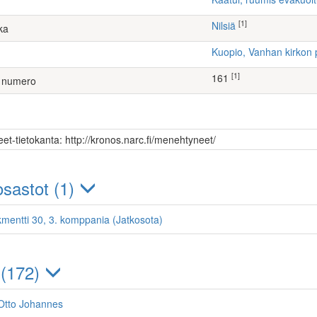
[1]
Nilsiä
ka
Kuopio, Vanhan kirkon 
[1]
161
 numero
et-tietokanta: http://kronos.narc.fi/menehtyneet/
sastot (1)
kmentti 30, 3. komppania (Jatkosota)
 (172)
Otto Johannes