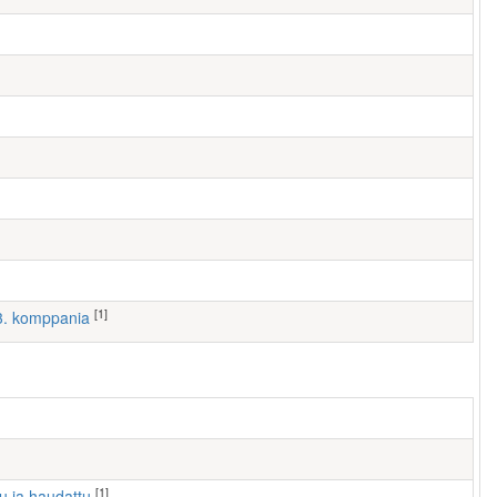
[1]
 3. komppania
[1]
tu ja haudattu