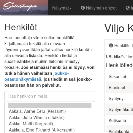
Näkymät
Näkymän ohjeet
I
Viljo
Henkilöt
Hae tunnettuja viime sotien henkilöitä
kirjoittamalla tekstiä alla olevaan
Henkilön t
täydennyskenttään ja/tai valitse henkilö kentän
alla olevasta listasta. Henkilön tiedot ja
URI: http://ldf.
suosituslinkkejä muihin tietoihin ilmestyy
Henkilötied
oikealle.
Jos etsimääsi henkilöä ei löydy, voit
tutkia hänen vaiheitaan
joukko-
Sukunimi
osastonäkymässä
, jos tiedät missä joukko-
osastossa hän on palvellut.
Etunimet
Syntynyt
Syntymäkun
Kotikunta
Asuinkunta