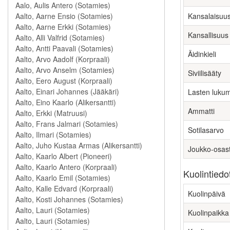
Kansalaisuu
Kansallisuus
Äidinkieli
Siviilisääty
Lasten luku
Ammatti
Sotilasarvo
Joukko-osas
Kuolintiedo
Kuolinpäivä
Kuolinpaikka