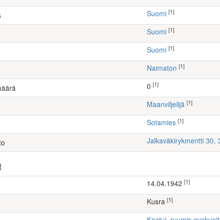
[1]
Suomi
s
[1]
Suomi
[1]
Suomi
[1]
Naimaton
[1]
0
määrä
[1]
maanviljelijä
[1]
Sotamies
Jalkaväkirykmentti 30,
to
t
[1]
14.04.1942
[1]
Kusra
Kaatui, ruumis evakuoi