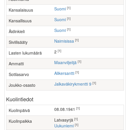
[1]
Suomi
Kansalaisuus
[1]
Suomi
Kansallisuus
[1]
Suomi
Äidinkieli
[1]
Naimisissa
Siviilisääty
[1]
2
Lasten lukumäärä
[1]
maanviljelijä
Ammatti
[1]
Alikersantti
Sotilasarvo
[1]
Jalkaväkirykmentti 9
Joukko-osasto
Kuolintiedot
[1]
08.08.1941
Kuolinpäivä
[1]
Latvasyrjä
Kuolinpaikka
[1]
Uukuniemi