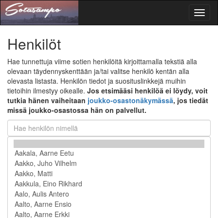
Toggl
naviga
Henkilöt
Hae tunnettuja viime sotien henkilöitä kirjoittamalla tekstiä alla
olevaan täydennyskenttään ja/tai valitse henkilö kentän alla
olevasta listasta. Henkilön tiedot ja suosituslinkkejä muihin
tietoihin ilmestyy oikealle.
Jos etsimääsi henkilöä ei löydy, voit
tutkia hänen vaiheitaan
joukko-osastonäkymässä
, jos tiedät
missä joukko-osastossa hän on palvellut.