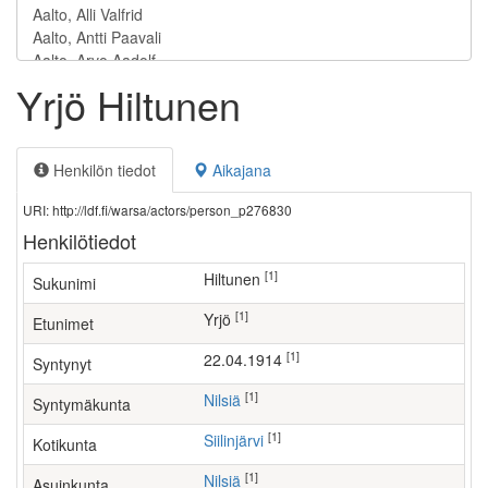
Yrjö Hiltunen
Henkilön tiedot
Aikajana
URI: http://ldf.fi/warsa/actors/person_p276830
Henkilötiedot
[1]
Hiltunen
Sukunimi
[1]
Yrjö
Etunimet
[1]
22.04.1914
Syntynyt
[1]
Nilsiä
Syntymäkunta
[1]
Siilinjärvi
Kotikunta
[1]
Nilsiä
Asuinkunta