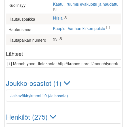
Kaatui, ruumis evakuoitu ja haudattu
Kuolinsyy
[1]
[1]
Nilsiä
Hautauspaikka
[1]
Kuopio, Vanhan kirkon puisto
Hautausmaa
[1]
99
Hautapaikan numero
Lähteet
[1] Menehtyneet-tietokanta: http://kronos.narc.fi/menehtyneet/
Joukko-osastot (1)
Jalkaväkirykmentti 9 (Jatkosota)
Henkilöt (275)