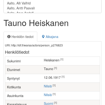
Tauno Heiskanen
Henkilön tiedot
Aikajana
URI: http://ldf.fi/warsa/actors/person_p276823
Henkilötiedot
[1]
Heiskanen
Sukunimi
[1]
Tauno
Etunimet
[1]
12.06.1917
Syntynyt
[1]
Nilsiä
Kotikunta
[1]
Nilsiä
Asuinkunta
[1]
Suomi
Kansalaisuus