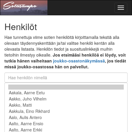
Toggl
naviga
Henkilöt
Hae tunnettuja viime sotien henkilöitä kirjoittamalla tekstiä alla
olevaan täydennyskenttään ja/tai valitse henkilö kentän alla
olevasta listasta. Henkilön tiedot ja suosituslinkkejä muihin
tietoihin ilmestyy oikealle.
Jos etsimääsi henkilöä ei löydy, voit
tutkia hänen vaiheitaan
joukko-osastonäkymässä
, jos tiedät
missä joukko-osastossa hän on palvellut.