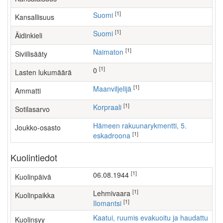
[1]
Suomi
Kansallisuus
[1]
Suomi
Äidinkieli
[1]
Naimaton
Siviilisääty
[1]
0
Lasten lukumäärä
[1]
maanviljelijä
Ammatti
[1]
Korpraali
Sotilasarvo
Hämeen rakuunarykmentti, 5.
Joukko-osasto
[1]
eskadroona
Kuolintiedot
[1]
06.08.1944
Kuolinpäivä
[1]
Lehmivaara
Kuolinpaikka
[1]
Ilomantsi
Kaatui, ruumis evakuoitu ja haudattu
Kuolinsyy