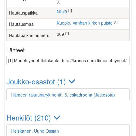
[1]
[1]
Nilsiä
Hautauspaikka
[1]
Kuopio, Vanhan kirkon puisto
Hautausmaa
[1]
209
Hautapaikan numero
Lähteet
[1] Menehtyneet-tietokanta: http://kronos.narc.fi/menehtyneet/
Joukko-osastot (1)
Hämeen rakuunarykmentti, 5. eskadroona (Jatkosota)
Henkilöt (210)
Heiskanen, Uuno Ossian