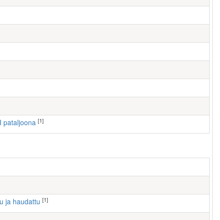
[1]
II pataljoona
[1]
tu ja haudattu