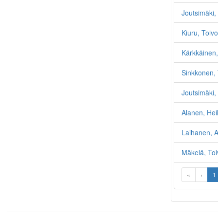
Joutsimäki, 
Kiuru, Toivo
Kärkkäinen,
Sinkkonen, 
Joutsimäki, 
Alanen, Hei
Laihanen, 
Mäkelä, Toi
«
‹
1