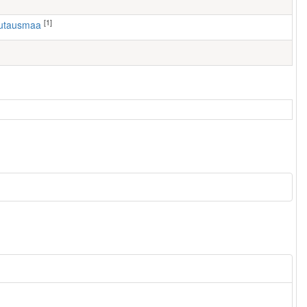
[1]
autausmaa