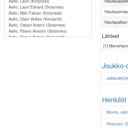
Hautauspaik
Hautausmaa
Hautapaikan
Lähteet
[1] Menehtyne
Joukko-o
Jalkaväkiryk
Henkilöt
Monto, Jalm
Pesonen, Oi