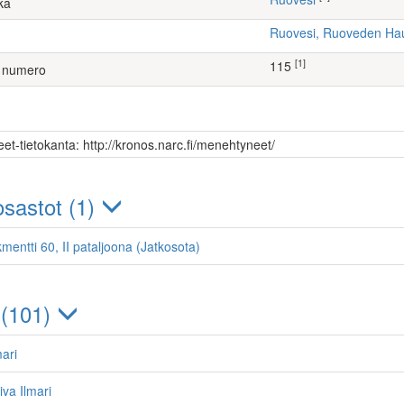
ka
Ruovesi, Ruoveden H
[1]
115
 numero
et-tietokanta: http://kronos.narc.fi/menehtyneet/
sastot (1)
mentti 60, II pataljoona (Jatkosota)
 (101)
ari
va Ilmari