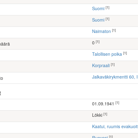
[1]
Suomi
[1]
Suomi
[1]
Naimaton
[1]
0
määrä
[1]
talollisen poika
[1]
Korpraali
Jalkaväkirykmentti 60, 
to
t
[1]
01.09.1941
[1]
Lökki
Kaatui, ruumis evakuoi
[1]
Ruovesi