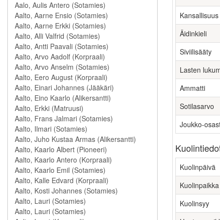
Kansallisuus
Äidinkieli
Siviilisääty
Lasten luku
Ammatti
Sotilasarvo
Joukko-osas
Kuolintiedo
Kuolinpäivä
Kuolinpaikka
Kuolinsyy