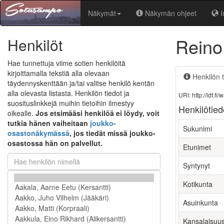
Näkymät
Näkymän ohjeet
I
Reino
Henkilöt
Hae tunnettuja viime sotien henkilöitä
kirjoittamalla tekstiä alla olevaan
Henkilön t
täydennyskenttään ja/tai valitse henkilö kentän
alla olevasta listasta. Henkilön tiedot ja
URI: http://ldf.
suosituslinkkejä muihin tietoihin ilmestyy
Henkilötied
oikealle.
Jos etsimääsi henkilöä ei löydy, voit
tutkia hänen vaiheitaan
joukko-
Sukunimi
osastonäkymässä
, jos tiedät missä joukko-
osastossa hän on palvellut.
Etunimet
Syntynyt
Kotikunta
Asuinkunta
Kansalaisuu