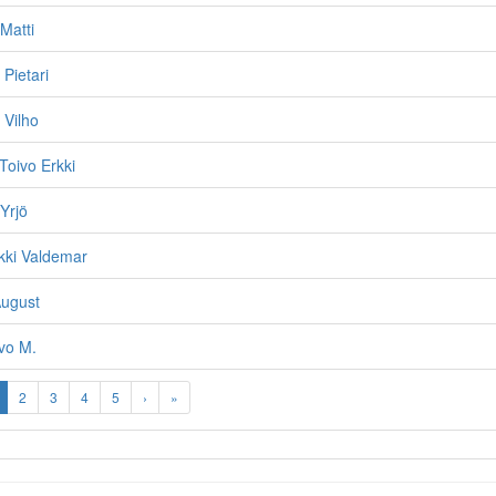
Matti
 Pietari
 Vilho
Toivo Erkki
Yrjö
kki Valdemar
August
vo M.
2
3
4
5
›
»