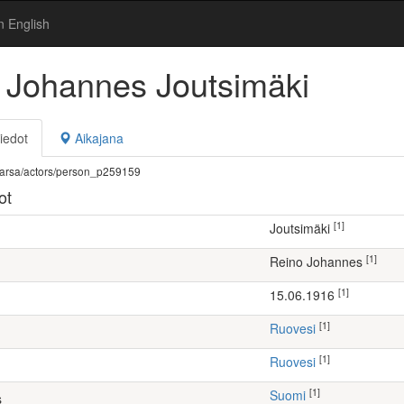
n English
 Johannes Joutsimäki
iedot
Aikajana
fi/warsa/actors/person_p259159
ot
[1]
Joutsimäki
[1]
Reino Johannes
[1]
15.06.1916
[1]
Ruovesi
[1]
Ruovesi
[1]
Suomi
s