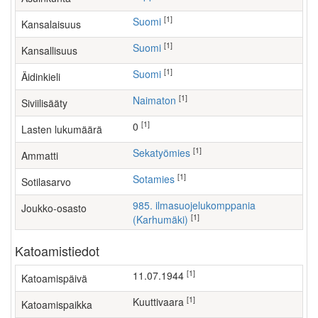
[1]
Suomi
Kansalaisuus
[1]
Suomi
Kansallisuus
[1]
Suomi
Äidinkieli
[1]
Naimaton
Siviilisääty
[1]
0
Lasten lukumäärä
[1]
sekatyömies
Ammatti
[1]
Sotamies
Sotilasarvo
985. ilmasuojelukomppania
Joukko-osasto
[1]
(Karhumäki)
Katoamistiedot
[1]
11.07.1944
Katoamispäivä
[1]
Kuuttivaara
Katoamispaikka