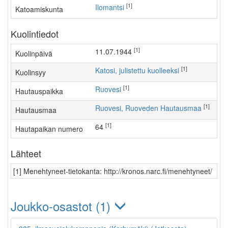
[1]
Ilomantsi
Katoamiskunta
Kuolintiedot
[1]
11.07.1944
Kuolinpäivä
[1]
Katosi, julistettu kuolleeksi
Kuolinsyy
[1]
Ruovesi
Hautauspaikka
[1]
Ruovesi, Ruoveden Hautausmaa
Hautausmaa
[1]
64
Hautapaikan numero
Lähteet
[1] Menehtyneet-tietokanta: http://kronos.narc.fi/menehtyneet/
Joukko-osastot (1)