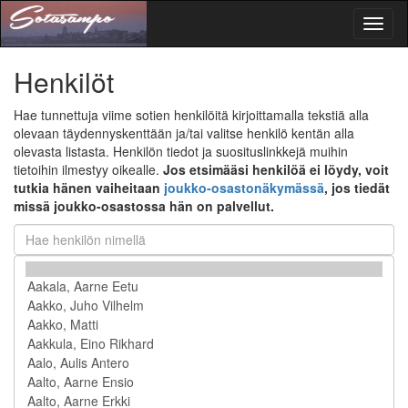
Toggl
naviga
Henkilöt
Hae tunnettuja viime sotien henkilöitä kirjoittamalla tekstiä alla
olevaan täydennyskenttään ja/tai valitse henkilö kentän alla
olevasta listasta. Henkilön tiedot ja suosituslinkkejä muihin
tietoihin ilmestyy oikealle.
Jos etsimääsi henkilöä ei löydy, voit
tutkia hänen vaiheitaan
joukko-osastonäkymässä
, jos tiedät
missä joukko-osastossa hän on palvellut.