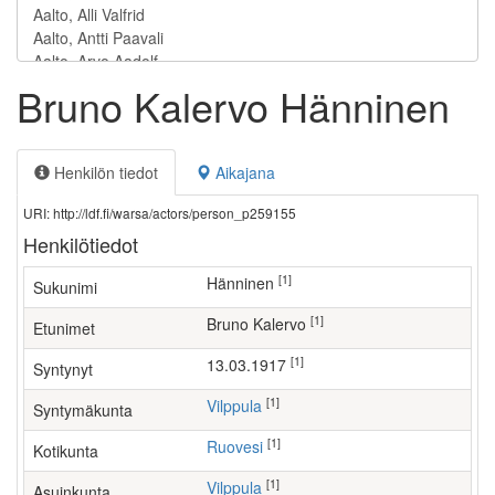
Bruno Kalervo Hänninen
Henkilön tiedot
Aikajana
URI: http://ldf.fi/warsa/actors/person_p259155
Henkilötiedot
[1]
Hänninen
Sukunimi
[1]
Bruno Kalervo
Etunimet
[1]
13.03.1917
Syntynyt
[1]
Vilppula
Syntymäkunta
[1]
Ruovesi
Kotikunta
[1]
Vilppula
Asuinkunta