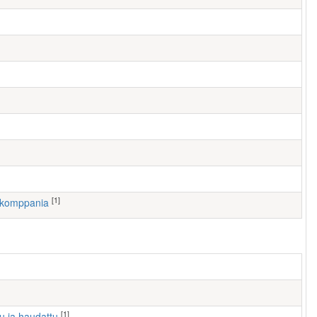
[1]
. komppania
[1]
tu ja haudattu