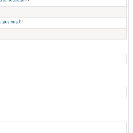
[1]
autausmaa