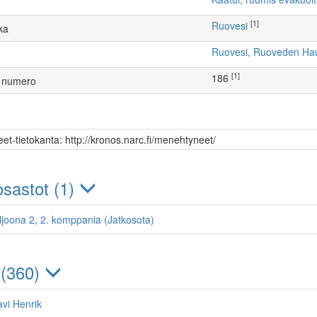
[1]
Ruovesi
ka
Ruovesi, Ruoveden H
[1]
186
 numero
et-tietokanta: http://kronos.narc.fi/menehtyneet/
sastot (1)
ljoona 2, 2. komppania (Jatkosota)
 (360)
vi Henrik