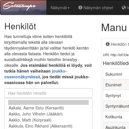
Näkymät
Näkymän ohjeet
I
Manu
Henkilöt
Hae tunnettuja viime sotien henkilöitä
kirjoittamalla tekstiä alla olevaan
Henkilön t
täydennyskenttään ja/tai valitse henkilö kentän
alla olevasta listasta. Henkilön tiedot ja
URI: http://ldf.
suosituslinkkejä muihin tietoihin ilmestyy
Henkilötied
oikealle.
Jos etsimääsi henkilöä ei löydy, voit
tutkia hänen vaiheitaan
joukko-
Sukunimi
osastonäkymässä
, jos tiedät missä joukko-
osastossa hän on palvellut.
Etunimet
Syntynyt
Syntymäkun
Kotikunta
Asuinkunta