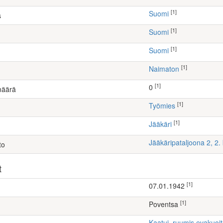
[1]
Suomi
s
[1]
Suomi
[1]
Suomi
[1]
Naimaton
[1]
0
määrä
[1]
työmies
[1]
Jääkäri
Jääkäripataljoona 2, 2
to
t
[1]
07.01.1942
[1]
Poventsa
Kaatui, ruumis evakuoi