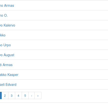
lho Armas
ho O.
vo Kalervo
ikko
no Urpo
vo August
jö Armas
akko Kasper
eli Edvard
2
3
4
5
›
»