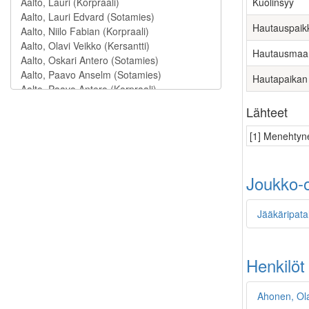
Kuolinsyy
Hautauspaik
Hautausmaa
Hautapaikan
Lähteet
[1] Menehtyne
Joukko-o
Jääkäripata
Henkilöt
Ahonen, Ola