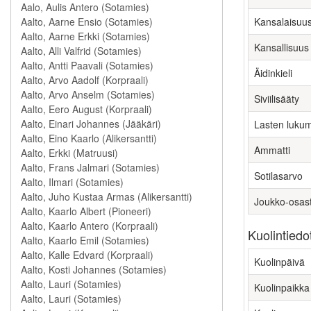
Kansalaisuu
Kansallisuus
Äidinkieli
Siviilisääty
Lasten luku
Ammatti
Sotilasarvo
Joukko-osas
Kuolintiedo
Kuolinpäivä
Kuolinpaikka