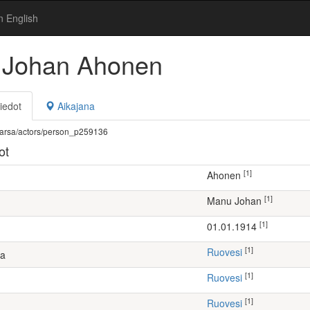
n English
 Johan Ahonen
iedot
Aikajana
fi/warsa/actors/person_p259136
ot
[1]
Ahonen
[1]
Manu Johan
[1]
01.01.1914
[1]
Ruovesi
ta
[1]
Ruovesi
[1]
Ruovesi