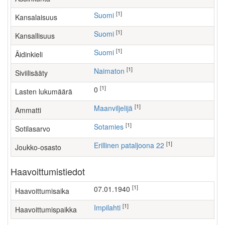
[1]
Suomi
Kansalaisuus
[1]
Suomi
Kansallisuus
[1]
Suomi
Äidinkieli
[1]
Naimaton
Siviilisääty
[1]
0
Lasten lukumäärä
[1]
maanviljelijä
Ammatti
[1]
Sotamies
Sotilasarvo
[1]
Erillinen pataljoona 22
Joukko-osasto
Haavoittumistiedot
[1]
07.01.1940
Haavoittumisaika
[1]
Impilahti
Haavoittumispaikka