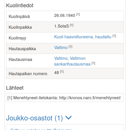
Kuolintiedot
[1]
26.06.1940
Kuolinpäivä
[1]
1.SotaS
Kuolinpaikka
[1]
Kuoli haavoittuneena, haudattu
Kuolinsyy
[1]
Valtimo
Hautauspaikka
Valtimo, Valtimon
Hautausmaa
[1]
sankarihautausmaa
[1]
48
Hautapaikan numero
Lähteet
[1] Menehtyneet-tietokanta: http://kronos.narc.fi/menehtyneet/
Joukko-osastot (1)