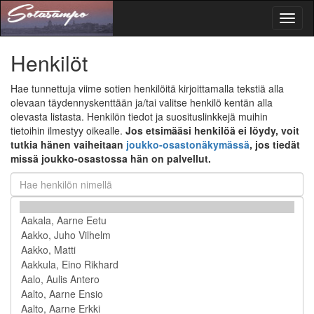
Toggl
naviga
Henkilöt
Hae tunnettuja viime sotien henkilöitä kirjoittamalla tekstiä alla
olevaan täydennyskenttään ja/tai valitse henkilö kentän alla
olevasta listasta. Henkilön tiedot ja suosituslinkkejä muihin
tietoihin ilmestyy oikealle.
Jos etsimääsi henkilöä ei löydy, voit
tutkia hänen vaiheitaan
joukko-osastonäkymässä
, jos tiedät
missä joukko-osastossa hän on palvellut.