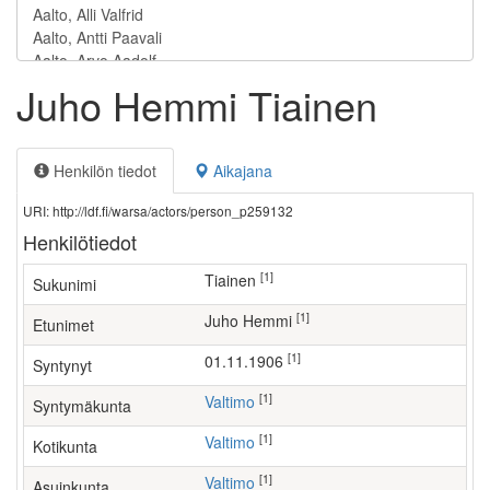
Juho Hemmi Tiainen
Henkilön tiedot
Aikajana
URI: http://ldf.fi/warsa/actors/person_p259132
Henkilötiedot
[1]
Tiainen
Sukunimi
[1]
Juho Hemmi
Etunimet
[1]
01.11.1906
Syntynyt
[1]
Valtimo
Syntymäkunta
[1]
Valtimo
Kotikunta
[1]
Valtimo
Asuinkunta