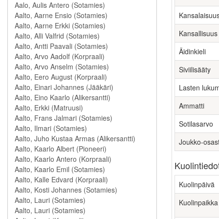
Kansalaisuu
Kansallisuus
Äidinkieli
Siviilisääty
Lasten luku
Ammatti
Sotilasarvo
Joukko-osas
Kuolintiedo
Kuolinpäivä
Kuolinpaikka