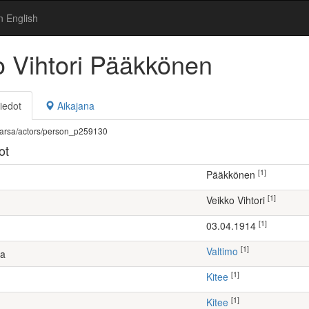
n English
o Vihtori Pääkkönen
iedot
Aikajana
fi/warsa/actors/person_p259130
ot
[1]
Pääkkönen
[1]
Veikko Vihtori
[1]
03.04.1914
[1]
Valtimo
ta
[1]
Kitee
[1]
Kitee