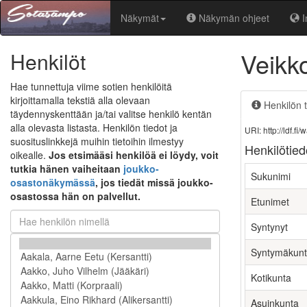
Näkymät
Näkymän ohjeet
I
Veikk
Henkilöt
Hae tunnettuja viime sotien henkilöitä
kirjoittamalla tekstiä alla olevaan
Henkilön t
täydennyskenttään ja/tai valitse henkilö kentän
alla olevasta listasta. Henkilön tiedot ja
URI: http://ldf.
suosituslinkkejä muihin tietoihin ilmestyy
Henkilötied
oikealle.
Jos etsimääsi henkilöä ei löydy, voit
tutkia hänen vaiheitaan
joukko-
Sukunimi
osastonäkymässä
, jos tiedät missä joukko-
osastossa hän on palvellut.
Etunimet
Syntynyt
Syntymäkun
Kotikunta
Asuinkunta