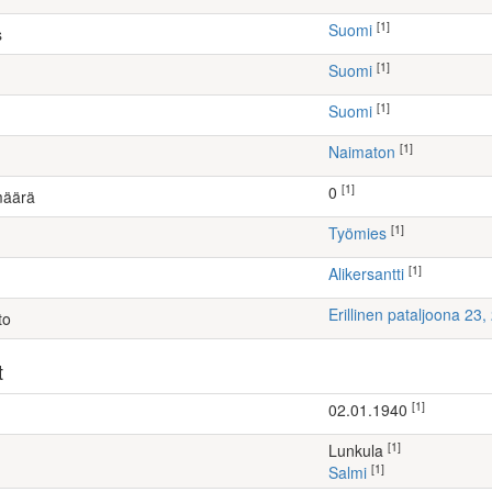
[1]
Suomi
s
[1]
Suomi
[1]
Suomi
[1]
Naimaton
[1]
0
määrä
[1]
työmies
[1]
Alikersantti
Erillinen pataljoona 23
to
t
[1]
02.01.1940
[1]
Lunkula
[1]
Salmi