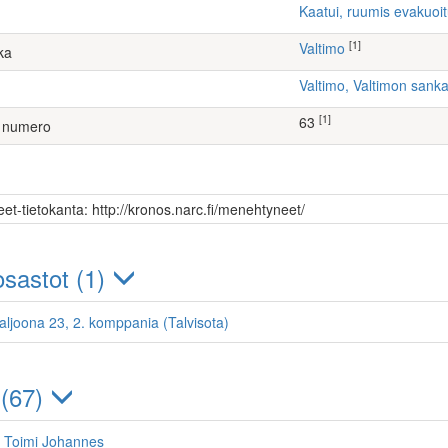
Kaatui, ruumis evakuoi
[1]
Valtimo
ka
Valtimo, Valtimon san
[1]
63
 numero
et-tietokanta: http://kronos.narc.fi/menehtyneet/
sastot (1)
taljoona 23, 2. komppania (Talvisota)
 (67)
 Toimi Johannes