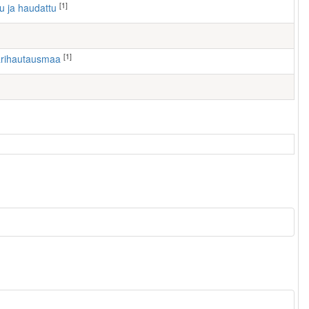
[1]
tu ja haudattu
[1]
karihautausmaa