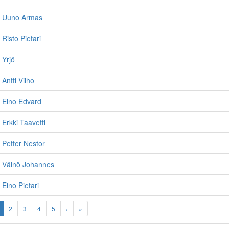
, Uuno Armas
Risto Pietari
 Yrjö
Antti Vilho
 Eino Edvard
Erkki Taavetti
Petter Nestor
 Väinö Johannes
Eino Pietari
2
3
4
5
›
»