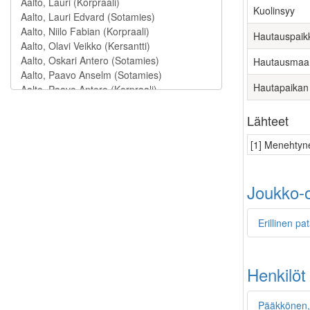
Kuolinsyy
Hautauspaik
Hautausmaa
Hautapaikan
Lähteet
[1] Menehtyne
Joukko-o
Erillinen pa
Henkilöt
Pääkkönen,