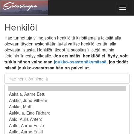
Toggl
naviga
Henkilöt
Hae tunnettuja viime sotien henkilöitä kirjoittamalla tekstiä alla
olevaan täydennyskenttään ja/tai valitse henkilö kentän alla
olevasta listasta. Henkilön tiedot ja suosituslinkkejä muihin
tietoihin ilmestyy oikealle.
Jos etsimääsi henkilöä ei löydy, voit
tutkia hänen vaiheitaan
joukko-osastonäkymässä
, jos tiedät
missä joukko-osastossa hän on palvellut.