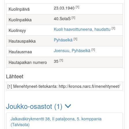
[1]
23.03.1940
Kuolinpäivä
[1]
40.SotaS
Kuolinpaikka
[1]
Kuoli haavoittuneena, haudattu
Kuolinsyy
[1]
Pyhäselkä
Hautauspaikka
[1]
Joensuu, Pyhäselkä
Hautausmaa
[1]
35
Hautapaikan numero
Lähteet
[1] Menehtyneet-tietokanta: http://kronos.narc.fi/menehtyneet/
Joukko-osastot (1)
Jalkaväkirykmentti 38, II pataljoona, 5. komppania
(Talvisota)