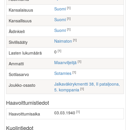
[1]
Suomi
Kansalaisuus
[1]
Suomi
Kansallisuus
[1]
Suomi
Äidinkieli
[1]
Naimaton
Siviilisääty
[1]
0
Lasten lukumäärä
[1]
maanviljelijä
Ammatti
[1]
Sotamies
Sotilasarvo
Jalkaväkirykmentti 38, II pataljoona,
Joukko-osasto
[1]
5. komppania
Haavoittumistiedot
[1]
03.03.1940
Haavoittumisaika
Kuolintiedot