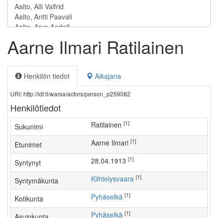
Aarne Ilmari Ratilainen
Henkilön tiedot
Aikajana
URI: http://ldf.fi/warsa/actors/person_p259082
Henkilötiedot
[1]
Ratilainen
Sukunimi
[1]
Aarne Ilmari
Etunimet
[1]
28.04.1913
Syntynyt
[1]
Kiihtelysvaara
Syntymäkunta
[1]
Pyhäselkä
Kotikunta
[1]
Pyhäselkä
Asuinkunta