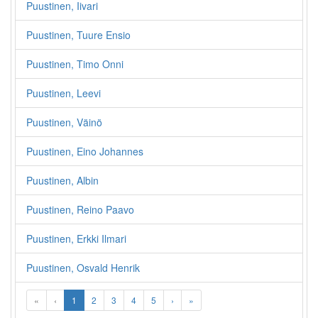
Puustinen, Iivari
Puustinen, Tuure Ensio
Puustinen, Timo Onni
Puustinen, Leevi
Puustinen, Väinö
Puustinen, Eino Johannes
Puustinen, Albin
Puustinen, Reino Paavo
Puustinen, Erkki Ilmari
Puustinen, Osvald Henrik
«
‹
1
2
3
4
5
›
»