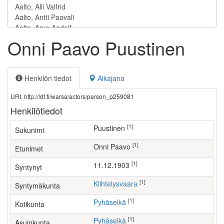
Onni Paavo Puustinen
Henkilön tiedot
Aikajana
URI: http://ldf.fi/warsa/actors/person_p259081
Henkilötiedot
[1]
Puustinen
Sukunimi
[1]
Onni Paavo
Etunimet
[1]
11.12.1903
Syntynyt
[1]
Kiihtelysvaara
Syntymäkunta
[1]
Pyhäselkä
Kotikunta
[1]
Pyhäselkä
Asuinkunta