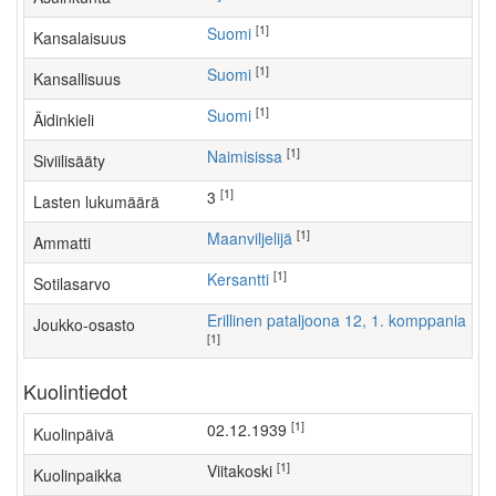
[1]
Suomi
Kansalaisuus
[1]
Suomi
Kansallisuus
[1]
Suomi
Äidinkieli
[1]
Naimisissa
Siviilisääty
[1]
3
Lasten lukumäärä
[1]
maanviljelijä
Ammatti
[1]
Kersantti
Sotilasarvo
Erillinen pataljoona 12, 1. komppania
Joukko-osasto
[1]
Kuolintiedot
[1]
02.12.1939
Kuolinpäivä
[1]
Viitakoski
Kuolinpaikka