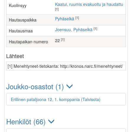
Kaatui, ruumis evakuoitu ja haudattu
Kuolinsyy
[1]
[1]
Pyhäselkä
Hautauspaikka
[1]
Joensuu, Pyhäselkä
Hautausmaa
[1]
22
Hautapaikan numero
Lähteet
[1] Menehtyneet-tietokanta: http://kronos.narc.fi/menehtyneet/
Joukko-osastot (1)
Erillinen pataljoona 12, 1. komppania (Talvisota)
Henkilöt (66)