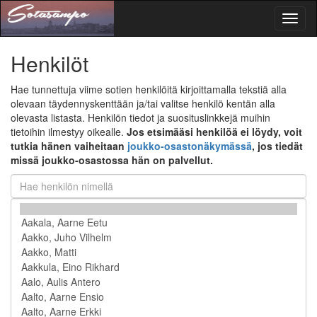
Toggl
naviga
Henkilöt
Hae tunnettuja viime sotien henkilöitä kirjoittamalla tekstiä alla
olevaan täydennyskenttään ja/tai valitse henkilö kentän alla
olevasta listasta. Henkilön tiedot ja suosituslinkkejä muihin
tietoihin ilmestyy oikealle.
Jos etsimääsi henkilöä ei löydy, voit
tutkia hänen vaiheitaan
joukko-osastonäkymässä
, jos tiedät
missä joukko-osastossa hän on palvellut.