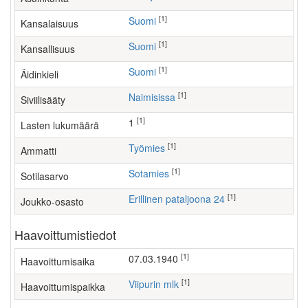
[1]
Suomi
Kansalaisuus
[1]
Suomi
Kansallisuus
[1]
Suomi
Äidinkieli
[1]
Naimisissa
Siviilisääty
[1]
1
Lasten lukumäärä
[1]
työmies
Ammatti
[1]
Sotamies
Sotilasarvo
[1]
Erillinen pataljoona 24
Joukko-osasto
Haavoittumistiedot
[1]
07.03.1940
Haavoittumisaika
[1]
Viipurin mlk
Haavoittumispaikka