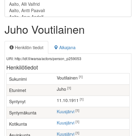
Juho Voutilainen
Henkilön tiedot
Aikajana
URI: http://ldf.fi/warsa/actors/person_p259053
Henkilötiedot
[1]
Voutilainen
Sukunimi
[1]
Juho
Etunimet
[1]
11.10.1911
Syntynyt
[1]
Kuusjärvi
Syntymäkunta
[1]
Kuusjärvi
Kotikunta
[1]
Kuusjärvi
Asuinkunta