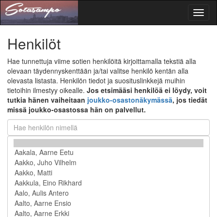
Toggl
naviga
Henkilöt
Hae tunnettuja viime sotien henkilöitä kirjoittamalla tekstiä alla
olevaan täydennyskenttään ja/tai valitse henkilö kentän alla
olevasta listasta. Henkilön tiedot ja suosituslinkkejä muihin
tietoihin ilmestyy oikealle.
Jos etsimääsi henkilöä ei löydy, voit
tutkia hänen vaiheitaan
joukko-osastonäkymässä
, jos tiedät
missä joukko-osastossa hän on palvellut.