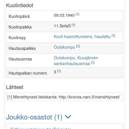
Kuolintiedot
[1]
09.03.1940
Kuolinpäivä
[1]
11.SotaS
Kuolinpaikka
[1]
Kuoli haavoittuneena, haudattu
Kuolinsyy
[1]
Outokumpu
Hautauspaikka
Outokumpu, Kuusjärven
Hautausmaa
[1]
sankarihautausmaa
[1]
3
Hautapaikan numero
Lähteet
[1] Menehtyneet-tietokanta: http://kronos.narc.fi/menehtyneet/
Joukko-osastot (1)