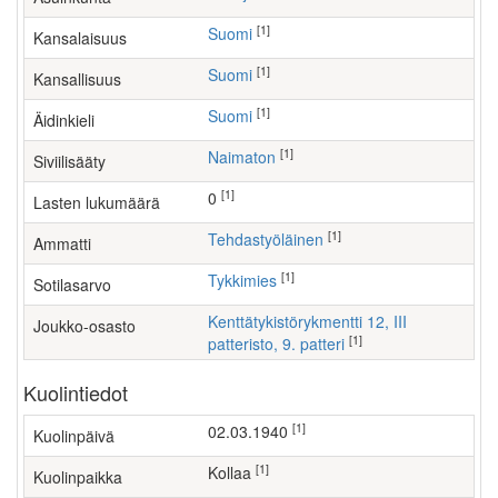
[1]
Suomi
Kansalaisuus
[1]
Suomi
Kansallisuus
[1]
Suomi
Äidinkieli
[1]
Naimaton
Siviilisääty
[1]
0
Lasten lukumäärä
[1]
tehdastyöläinen
Ammatti
[1]
Tykkimies
Sotilasarvo
Kenttätykistörykmentti 12, III
Joukko-osasto
[1]
patteristo, 9. patteri
Kuolintiedot
[1]
02.03.1940
Kuolinpäivä
[1]
Kollaa
Kuolinpaikka