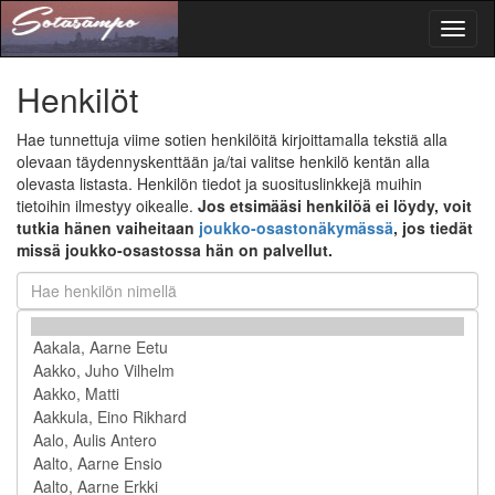
Toggl
naviga
Henkilöt
Hae tunnettuja viime sotien henkilöitä kirjoittamalla tekstiä alla
olevaan täydennyskenttään ja/tai valitse henkilö kentän alla
olevasta listasta. Henkilön tiedot ja suosituslinkkejä muihin
tietoihin ilmestyy oikealle.
Jos etsimääsi henkilöä ei löydy, voit
tutkia hänen vaiheitaan
joukko-osastonäkymässä
, jos tiedät
missä joukko-osastossa hän on palvellut.