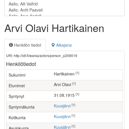
Arvi Olavi Hartikainen
Henkilön tiedot
Aikajana
URI: http://ldf.fi/warsa/actors/person_p259019
Henkilötiedot
[1]
Hartikainen
Sukunimi
[1]
Arvi Olavi
Etunimet
[1]
31.08.1915
Syntynyt
[1]
Kuusjärvi
Syntymäkunta
[1]
Kuusjärvi
Kotikunta
[1]
Kuusjärvi
Asuinkunta