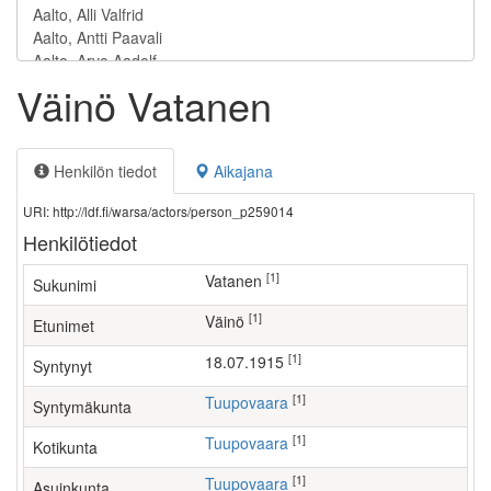
Väinö Vatanen
Henkilön tiedot
Aikajana
URI: http://ldf.fi/warsa/actors/person_p259014
Henkilötiedot
[1]
Vatanen
Sukunimi
[1]
Väinö
Etunimet
[1]
18.07.1915
Syntynyt
[1]
Tuupovaara
Syntymäkunta
[1]
Tuupovaara
Kotikunta
[1]
Tuupovaara
Asuinkunta