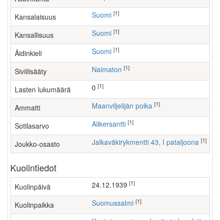
[1]
Suomi
Kansalaisuus
[1]
Suomi
Kansallisuus
[1]
Suomi
Äidinkieli
[1]
Naimaton
Siviilisääty
[1]
0
Lasten lukumäärä
[1]
maanviljelijän poika
Ammatti
[1]
Alikersantti
Sotilasarvo
[1]
Jalkaväkirykmentti 43, I pataljoona
Joukko-osasto
Kuolintiedot
[1]
24.12.1939
Kuolinpäivä
[1]
Suomussalmi
Kuolinpaikka