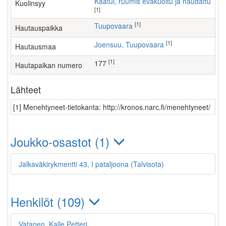
Kaatui, ruumis evakuoitu ja haudattu
Kuolinsyy
[1]
[1]
Tuupovaara
Hautauspaikka
[1]
Joensuu, Tuupovaara
Hautausmaa
[1]
177
Hautapaikan numero
Lähteet
[1] Menehtyneet-tietokanta: http://kronos.narc.fi/menehtyneet/
Joukko-osastot (1)
Jalkaväkirykmentti 43, I pataljoona (Talvisota)
Henkilöt (109)
Vatanen, Kalle Petteri