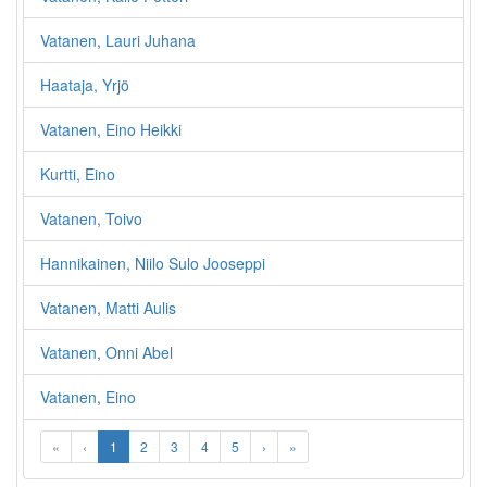
Vatanen, Lauri Juhana
Haataja, Yrjö
Vatanen, Eino Heikki
Kurtti, Eino
Vatanen, Toivo
Hannikainen, Niilo Sulo Jooseppi
Vatanen, Matti Aulis
Vatanen, Onni Abel
Vatanen, Eino
«
‹
1
2
3
4
5
›
»