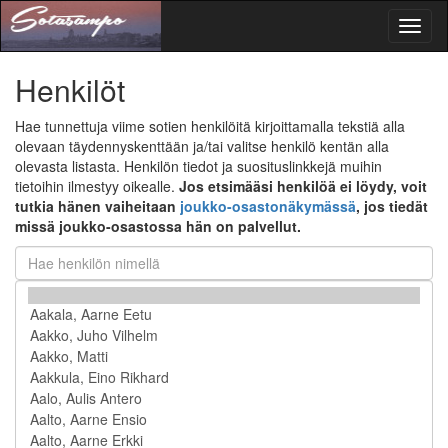
Toggl
naviga
Henkilöt
Hae tunnettuja viime sotien henkilöitä kirjoittamalla tekstiä alla
olevaan täydennyskenttään ja/tai valitse henkilö kentän alla
olevasta listasta. Henkilön tiedot ja suosituslinkkejä muihin
tietoihin ilmestyy oikealle.
Jos etsimääsi henkilöä ei löydy, voit
tutkia hänen vaiheitaan
joukko-osastonäkymässä
, jos tiedät
missä joukko-osastossa hän on palvellut.