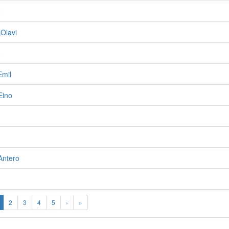
o
 Olavi
o
Emil
Eino
 Antero
2
3
4
5
›
»