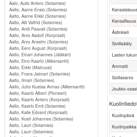
Kansalaisuu
Kansallisuus
Äidinkieli
Siviilisääty
Lasten luku
Ammatti
Sotilasarvo
Joukko-osas
Kuolintiedo
Kuolinpäivä
Kuolinpaikka