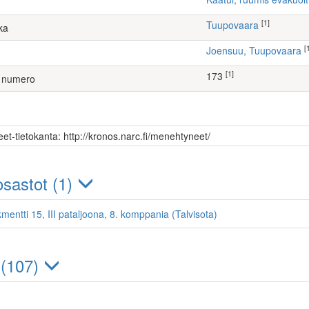
[1]
Tuupovaara
ka
[
Joensuu, Tuupovaara
[1]
173
 numero
et-tietokanta: http://kronos.narc.fi/menehtyneet/
sastot (1)
mentti 15, III pataljoona, 8. komppania (Talvisota)
 (107)