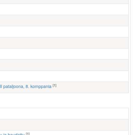
[1]
III pataljoona, 8. komppania
[1]
tu ja haudattu