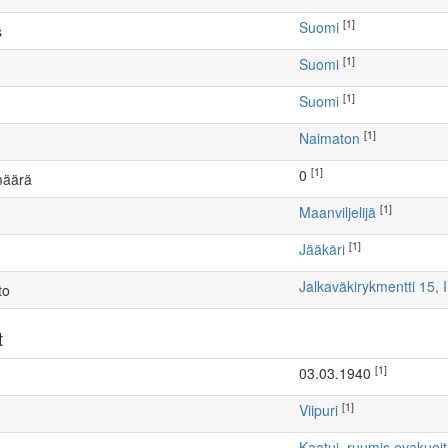
[1]
Suomi
s
[1]
Suomi
[1]
Suomi
[1]
Naimaton
[1]
0
määrä
[1]
maanviljelijä
[1]
Jääkäri
Jalkaväkirykmentti 15, 
to
t
[1]
03.03.1940
[1]
Viipuri
Kaatui, ruumis evakuoi