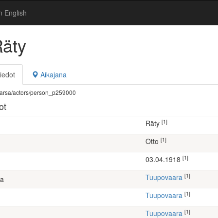
n English
Räty
iedot
Aikajana
fi/warsa/actors/person_p259000
ot
[1]
Räty
[1]
Otto
[1]
03.04.1918
[1]
Tuupovaara
ta
[1]
Tuupovaara
[1]
Tuupovaara