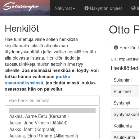
Näkymät
Näkymän ohjeet
I
Otto 
Henkilöt
Hae tunnettuja viime sotien henkilöitä
kirjoittamalla tekstiä alla olevaan
Henkilön t
täydennyskenttään ja/tai valitse henkilö kentän
alla olevasta listasta. Henkilön tiedot ja
URI: http://ldf.
suosituslinkkejä muihin tietoihin ilmestyy
Henkilötied
oikealle.
Jos etsimääsi henkilöä ei löydy, voit
tutkia hänen vaiheitaan
joukko-
Sukunimi
osastonäkymässä
, jos tiedät missä joukko-
osastossa hän on palvellut.
Etunimet
Syntynyt
Syntymäkun
Kotikunta
Asuinkunta