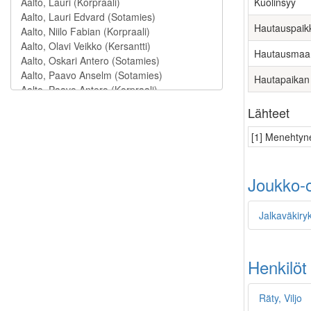
Kuolinsyy
Hautauspaik
Hautausmaa
Hautapaikan
Lähteet
[1] Menehtyne
Joukko-o
Jalkaväkiryk
Henkilöt
Räty, Viljo