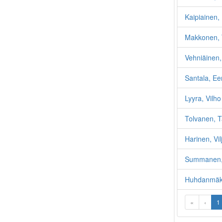
Kaipiainen, 
Makkonen, 
Vehniäinen,
Santala, Ee
Lyyra, Vilho
Tolvanen, 
Harinen, Vil
Summanen, 
Huhdanmäki
«
‹
1