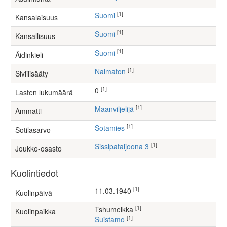
[1]
Suomi
Kansalaisuus
[1]
Suomi
Kansallisuus
[1]
Suomi
Äidinkieli
[1]
Naimaton
Siviilisääty
[1]
0
Lasten lukumäärä
[1]
maanviljelijä
Ammatti
[1]
Sotamies
Sotilasarvo
[1]
Sissipataljoona 3
Joukko-osasto
Kuolintiedot
[1]
11.03.1940
Kuolinpäivä
[1]
Tshumeikka
Kuolinpaikka
[1]
Suistamo