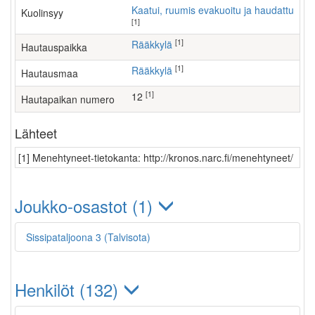
Kaatui, ruumis evakuoitu ja haudattu
Kuolinsyy
[1]
[1]
Rääkkylä
Hautauspaikka
[1]
Rääkkylä
Hautausmaa
[1]
12
Hautapaikan numero
Lähteet
[1] Menehtyneet-tietokanta: http://kronos.narc.fi/menehtyneet/
Joukko-osastot (1)
Sissipataljoona 3 (Talvisota)
Henkilöt (132)