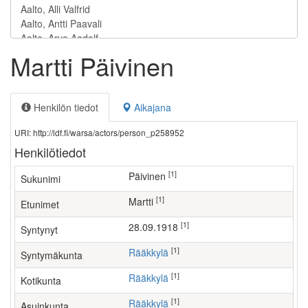
Martti Päivinen
Henkilön tiedot
Aikajana
URI: http://ldf.fi/warsa/actors/person_p258952
Henkilötiedot
[1]
Päivinen
Sukunimi
[1]
Martti
Etunimet
[1]
28.09.1918
Syntynyt
[1]
Rääkkylä
Syntymäkunta
[1]
Rääkkylä
Kotikunta
[1]
Rääkkylä
Asuinkunta