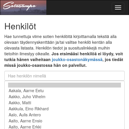
Toggl
naviga
Henkilöt
Hae tunnettuja viime sotien henkilöitä kirjoittamalla tekstiä alla
olevaan täydennyskenttään ja/tai valitse henkilö kentän alla
olevasta listasta. Henkilön tiedot ja suosituslinkkejä muihin
tietoihin ilmestyy oikealle.
Jos etsimääsi henkilöä ei löydy, voit
tutkia hänen vaiheitaan
joukko-osastonäkymässä
, jos tiedät
missä joukko-osastossa hän on palvellut.