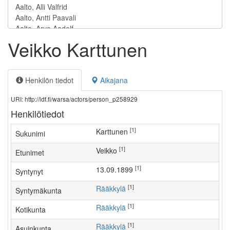
Veikko Karttunen
Henkilön tiedot
Aikajana
URI: http://ldf.fi/warsa/actors/person_p258929
Henkilötiedot
[1]
Karttunen
Sukunimi
[1]
Veikko
Etunimet
[1]
13.09.1899
Syntynyt
[1]
Rääkkylä
Syntymäkunta
[1]
Rääkkylä
Kotikunta
[1]
Rääkkylä
Asuinkunta