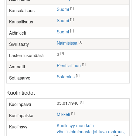
[1]
Suomi
Kansalaisuus
[1]
Suomi
Kansallisuus
[1]
Suomi
Äidinkieli
[1]
Naimisissa
Siviilisääty
[1]
2
Lasten lukumäärä
[1]
pientilallinen
Ammatti
[1]
Sotamies
Sotilasarvo
Kuolintiedot
[1]
05.01.1940
Kuolinpäivä
[1]
Mikkeli
Kuolinpaikka
Kuolinsyy muu kuin
Kuolinsyy
vihollistoiminnasta johtuva (sairaus,