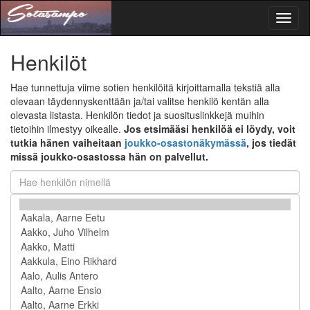
Toggl
naviga
Henkilöt
Hae tunnettuja viime sotien henkilöitä kirjoittamalla tekstiä alla
olevaan täydennyskenttään ja/tai valitse henkilö kentän alla
olevasta listasta. Henkilön tiedot ja suosituslinkkejä muihin
tietoihin ilmestyy oikealle.
Jos etsimääsi henkilöä ei löydy, voit
tutkia hänen vaiheitaan
joukko-osastonäkymässä
, jos tiedät
missä joukko-osastossa hän on palvellut.