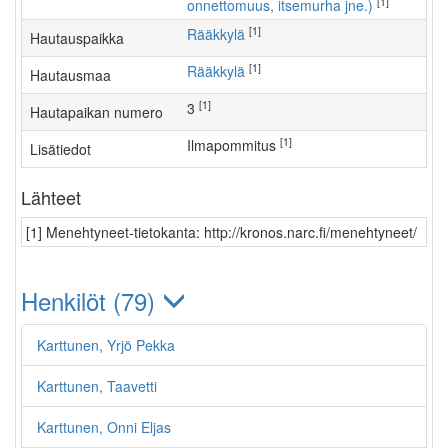
[1]
onnettomuus, itsemurha jne.)
[1]
Rääkkylä
Hautauspaikka
[1]
Rääkkylä
Hautausmaa
[1]
3
Hautapaikan numero
[1]
ilmapommitus
Lisätiedot
Lähteet
[1] Menehtyneet-tietokanta: http://kronos.narc.fi/menehtyneet/
Henkilöt (79)
Karttunen, Yrjö Pekka
Karttunen, Taavetti
Karttunen, Onni Eljas