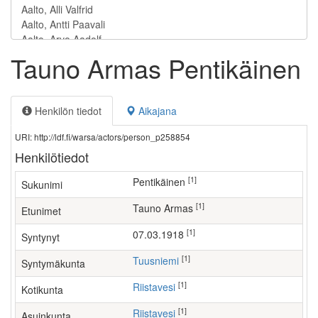
Tauno Armas Pentikäinen
Henkilön tiedot
Aikajana
URI: http://ldf.fi/warsa/actors/person_p258854
Henkilötiedot
[1]
Pentikäinen
Sukunimi
[1]
Tauno Armas
Etunimet
[1]
07.03.1918
Syntynyt
[1]
Tuusniemi
Syntymäkunta
[1]
Riistavesi
Kotikunta
[1]
Riistavesi
Asuinkunta