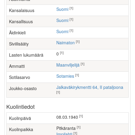
[1]
Suomi
Kansalaisuus
[1]
Suomi
Kansallisuus
[1]
Suomi
Äidinkieli
[1]
Naimaton
Siviilisääty
[1]
0
Lasten lukumäärä
[1]
maanviljelijä
Ammatti
[1]
Sotamies
Sotilasarvo
Jalkaväkirykmentti 64, II pataljoona
Joukko-osasto
[1]
Kuolintiedot
[1]
08.03.1940
Kuolinpäivä
[1]
Pitkäranta
Kuolinpaikka
[1]
Impilahti