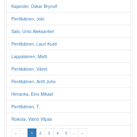
Kajander, Oskar Brynolf
Pentikäinen, Jobi
Salo, Unto Aleksanteri
Pentikäinen, Lauri Kusti
Lappalainen, Matti
Pentikäinen, Väinö
Pentikäinen, Antti Juho
Himanka, Eino Mikael
Pentikäinen, T.
Roikola, Väinö Vilpas
«
‹
1
2
3
4
5
›
»