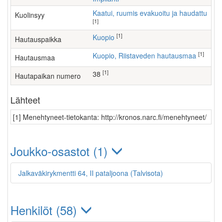
Kaatui, ruumis evakuoitu ja haudattu
Kuolinsyy
[1]
[1]
Kuopio
Hautauspaikka
[1]
Kuopio, Riistaveden hautausmaa
Hautausmaa
[1]
38
Hautapaikan numero
Lähteet
[1] Menehtyneet-tietokanta: http://kronos.narc.fi/menehtyneet/
Joukko-osastot (1)
Jalkaväkirykmentti 64, II pataljoona (Talvisota)
Henkilöt (58)