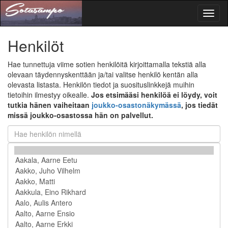
Toggl
naviga
Henkilöt
Hae tunnettuja viime sotien henkilöitä kirjoittamalla tekstiä alla
olevaan täydennyskenttään ja/tai valitse henkilö kentän alla
olevasta listasta. Henkilön tiedot ja suosituslinkkejä muihin
tietoihin ilmestyy oikealle.
Jos etsimääsi henkilöä ei löydy, voit
tutkia hänen vaiheitaan
joukko-osastonäkymässä
, jos tiedät
missä joukko-osastossa hän on palvellut.