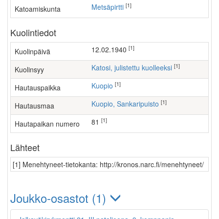
[1]
Metsäpirtti
Katoamiskunta
Kuolintiedot
[1]
12.02.1940
Kuolinpäivä
[1]
Katosi, julistettu kuolleeksi
Kuolinsyy
[1]
Kuopio
Hautauspaikka
[1]
Kuopio, Sankaripuisto
Hautausmaa
[1]
81
Hautapaikan numero
Lähteet
[1] Menehtyneet-tietokanta: http://kronos.narc.fi/menehtyneet/
Joukko-osastot (1)