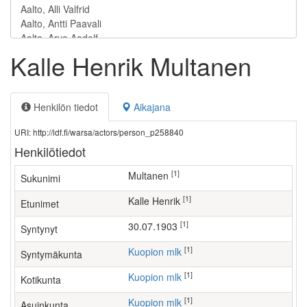
Kalle Henrik Multanen
Henkilön tiedot
Aikajana
URI: http://ldf.fi/warsa/actors/person_p258840
Henkilötiedot
[1]
Multanen
Sukunimi
[1]
Kalle Henrik
Etunimet
[1]
30.07.1903
Syntynyt
[1]
Kuopion mlk
Syntymäkunta
[1]
Kuopion mlk
Kotikunta
[1]
Kuopion mlk
Asuinkunta