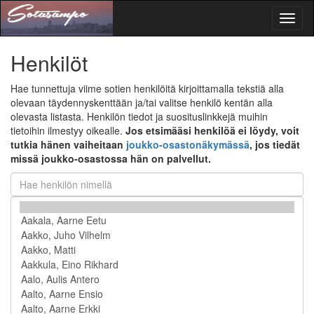
Toggl
naviga
Henkilöt
Hae tunnettuja viime sotien henkilöitä kirjoittamalla tekstiä alla
olevaan täydennyskenttään ja/tai valitse henkilö kentän alla
olevasta listasta. Henkilön tiedot ja suosituslinkkejä muihin
tietoihin ilmestyy oikealle.
Jos etsimääsi henkilöä ei löydy, voit
tutkia hänen vaiheitaan
joukko-osastonäkymässä
, jos tiedät
missä joukko-osastossa hän on palvellut.