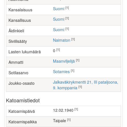
[1]
Suomi
Kansalaisuus
[1]
Suomi
Kansallisuus
[1]
Suomi
Äidinkieli
[1]
Naimaton
Siviilisääty
[1]
0
Lasten lukumäärä
[1]
maanviljelijä
Ammatti
[1]
Sotamies
Sotilasarvo
Jalkaväkirykmentti 21, III pataljoona,
Joukko-osasto
[1]
9. komppania
Katoamistiedot
[1]
12.02.1940
Katoamispäivä
[1]
Taipale
Katoamispaikka