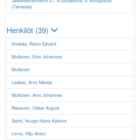
Jalkaväkirykmentti 21, III pataljoona, 9. komppania
(Talvisota)
Henkilöt (39)
Kivekäs, Reino Edvard
Multanen, Eino Johannes
Multanen
Laakso, Arvo Nikolai
Multanen, Arvo Johannes
Rissanen, Oskar August
Salmi, Huugo Kaino Kalervo
Linna, Viljo Anton