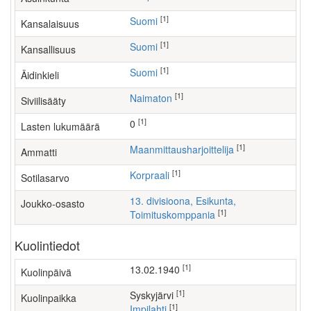
[1]
Suomi
Kansalaisuus
[1]
Suomi
Kansallisuus
[1]
Suomi
Äidinkieli
[1]
Naimaton
Siviilisääty
[1]
0
Lasten lukumäärä
[1]
maanmittausharjoittelija
Ammatti
[1]
Korpraali
Sotilasarvo
13. divisioona, Esikunta,
Joukko-osasto
[1]
Toimituskomppania
Kuolintiedot
[1]
13.02.1940
Kuolinpäivä
[1]
Syskyjärvi
Kuolinpaikka
[1]
Impilahti