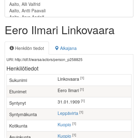
Eero Ilmari Linkovaara
Henkilön tiedot
Aikajana
URI: http://ldf.fi/warsa/actors/person_p258825
Henkilötiedot
[1]
Linkovaara
Sukunimi
[1]
Eero Ilmari
Etunimet
[1]
31.01.1909
Syntynyt
[1]
Leppävirta
Syntymäkunta
[1]
Kuopio
Kotikunta
[1]
Kuopio
Asuinkunta