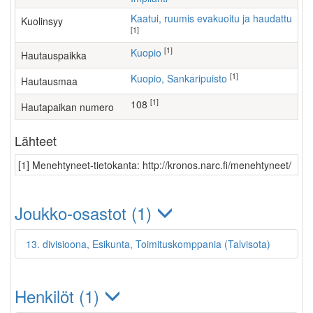
Kaatui, ruumis evakuoitu ja haudattu
Kuolinsyy
[1]
[1]
Kuopio
Hautauspaikka
[1]
Kuopio, Sankaripuisto
Hautausmaa
[1]
108
Hautapaikan numero
Lähteet
[1] Menehtyneet-tietokanta: http://kronos.narc.fi/menehtyneet/
Joukko-osastot (1)
13. divisioona, Esikunta, Toimituskomppania (Talvisota)
Henkilöt (1)