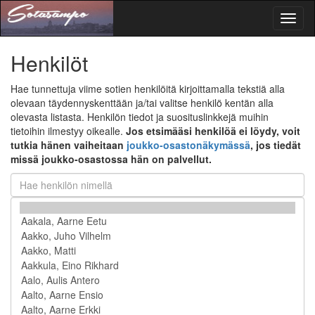
Toggl
naviga
Henkilöt
Hae tunnettuja viime sotien henkilöitä kirjoittamalla tekstiä alla
olevaan täydennyskenttään ja/tai valitse henkilö kentän alla
olevasta listasta. Henkilön tiedot ja suosituslinkkejä muihin
tietoihin ilmestyy oikealle.
Jos etsimääsi henkilöä ei löydy, voit
tutkia hänen vaiheitaan
joukko-osastonäkymässä
, jos tiedät
missä joukko-osastossa hän on palvellut.