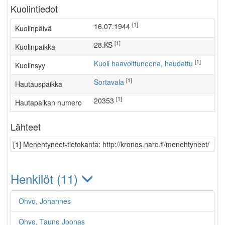
Kuolintiedot
[1]
16.07.1944
Kuolinpäivä
[1]
28.KS
Kuolinpaikka
[1]
Kuoli haavoittuneena, haudattu
Kuolinsyy
[1]
Sortavala
Hautauspaikka
[1]
20353
Hautapaikan numero
Lähteet
[1] Menehtyneet-tietokanta: http://kronos.narc.fi/menehtyneet/
Henkilöt (11)
Ohvo, Johannes
Ohvo, Tauno Joonas