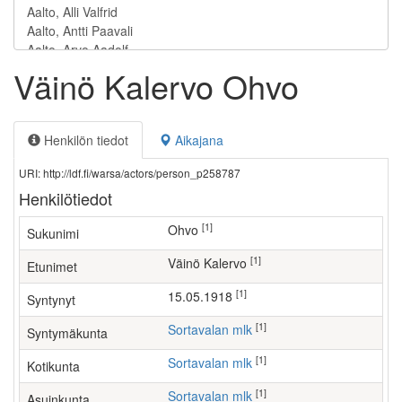
Väinö Kalervo Ohvo
Henkilön tiedot
Aikajana
URI: http://ldf.fi/warsa/actors/person_p258787
Henkilötiedot
[1]
Ohvo
Sukunimi
[1]
Väinö Kalervo
Etunimet
[1]
15.05.1918
Syntynyt
[1]
Sortavalan mlk
Syntymäkunta
[1]
Sortavalan mlk
Kotikunta
[1]
Sortavalan mlk
Asuinkunta