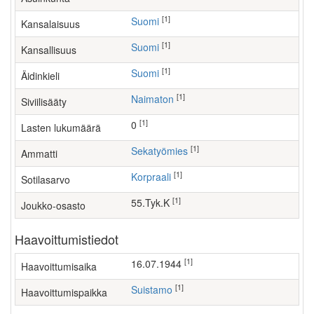
[1]
Suomi
Kansalaisuus
[1]
Suomi
Kansallisuus
[1]
Suomi
Äidinkieli
[1]
Naimaton
Siviilisääty
[1]
0
Lasten lukumäärä
[1]
sekatyömies
Ammatti
[1]
Korpraali
Sotilasarvo
[1]
55.Tyk.K
Joukko-osasto
Haavoittumistiedot
[1]
16.07.1944
Haavoittumisaika
[1]
Suistamo
Haavoittumispaikka