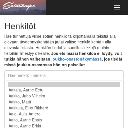
Toggl
naviga
Henkilöt
Hae tunnettuja viime sotien henkilöitä kirjoittamalla tekstiä alla
olevaan täydennyskenttään ja/tai valitse henkilö kentän alla
olevasta listasta. Henkilön tiedot ja suosituslinkkejä muihin
tietoihin ilmestyy oikealle.
Jos etsimääsi henkilöä ei löydy, voit
tutkia hänen vaiheitaan
joukko-osastonäkymässä
, jos tiedät
missä joukko-osastossa hän on palvellut.