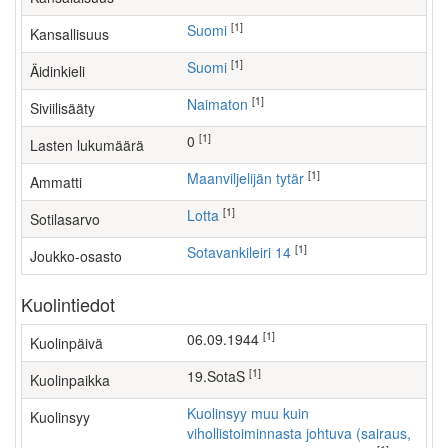
[1]
Suomi
Kansallisuus
[1]
Suomi
Äidinkieli
[1]
Naimaton
Siviilisääty
[1]
0
Lasten lukumäärä
[1]
maanviljelijän tytär
Ammatti
[1]
Lotta
Sotilasarvo
[1]
Sotavankileiri 14
Joukko-osasto
Kuolintiedot
[1]
06.09.1944
Kuolinpäivä
[1]
19.SotaS
Kuolinpaikka
Kuolinsyy muu kuin
Kuolinsyy
vihollistoiminnasta johtuva (sairaus,