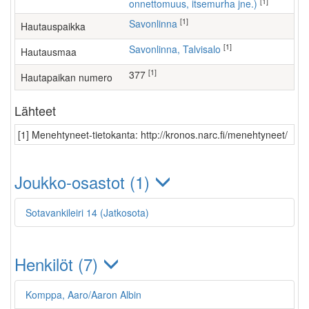
[1]
onnettomuus, itsemurha jne.)
[1]
Savonlinna
Hautauspaikka
[1]
Savonlinna, Talvisalo
Hautausmaa
[1]
377
Hautapaikan numero
Lähteet
[1] Menehtyneet-tietokanta: http://kronos.narc.fi/menehtyneet/
Joukko-osastot (1)
Sotavankileiri 14 (Jatkosota)
Henkilöt (7)
Komppa, Aaro/Aaron Albin