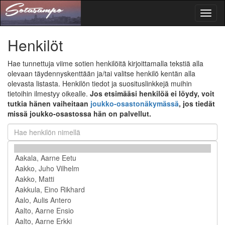
Toggl
naviga
Henkilöt
Hae tunnettuja viime sotien henkilöitä kirjoittamalla tekstiä alla
olevaan täydennyskenttään ja/tai valitse henkilö kentän alla
olevasta listasta. Henkilön tiedot ja suosituslinkkejä muihin
tietoihin ilmestyy oikealle.
Jos etsimääsi henkilöä ei löydy, voit
tutkia hänen vaiheitaan
joukko-osastonäkymässä
, jos tiedät
missä joukko-osastossa hän on palvellut.