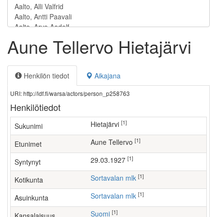
Aune Tellervo Hietajärvi
Henkilön tiedot
Aikajana
URI: http://ldf.fi/warsa/actors/person_p258763
Henkilötiedot
[1]
Hietajärvi
Sukunimi
[1]
Aune Tellervo
Etunimet
[1]
29.03.1927
Syntynyt
[1]
Sortavalan mlk
Kotikunta
[1]
Sortavalan mlk
Asuinkunta
[1]
Suomi
Kansalaisuus