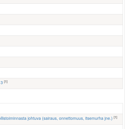
[1]
13
[1]
ollistoiminnasta johtuva (sairaus, onnettomuus, itsemurha jne.)