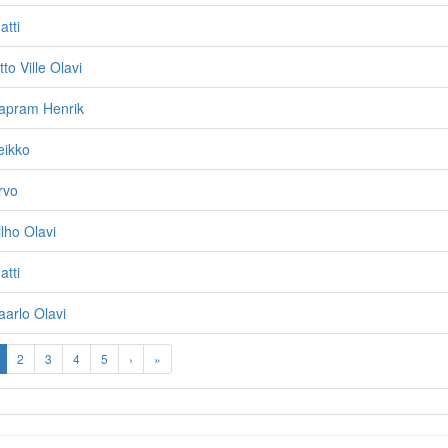
tti
to Ville Olavi
apram Henrik
eikko
rvo
lho Olavi
tti
arlo Olavi
2
3
4
5
›
»