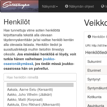
Näkymät
Näkymän ohjeet
I
Veikk
Henkilöt
Hae tunnettuja viime sotien henkilöitä
kirjoittamalla tekstiä alla olevaan
Henkilön t
täydennyskenttään ja/tai valitse henkilö kentän
alla olevasta listasta. Henkilön tiedot ja
URI: http://ldf.
suosituslinkkejä muihin tietoihin ilmestyy
Henkilötied
oikealle.
Jos etsimääsi henkilöä ei löydy, voit
tutkia hänen vaiheitaan
joukko-
Sukunimi
osastonäkymässä
, jos tiedät missä joukko-
osastossa hän on palvellut.
Etunimet
Syntynyt
Syntymäkun
Kotikunta
Asuinkunta