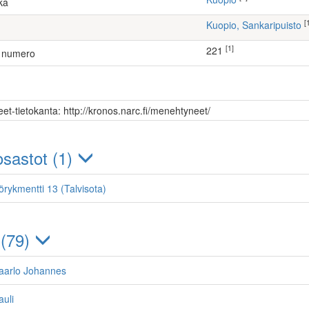
ka
[
Kuopio, Sankaripuisto
[1]
221
 numero
et-tietokanta: http://kronos.narc.fi/menehtyneet/
sastot (1)
örykmentti 13 (Talvisota)
 (79)
aarlo Johannes
uli