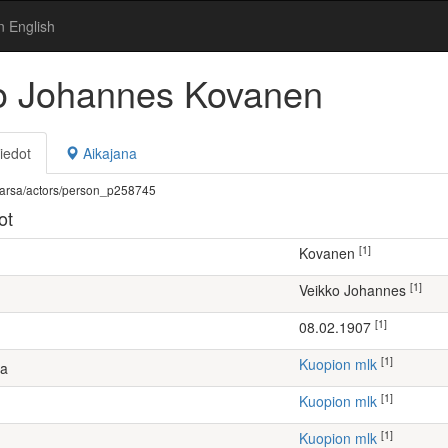
n English
o Johannes Kovanen
iedot
Aikajana
fi/warsa/actors/person_p258745
ot
[1]
Kovanen
[1]
Veikko Johannes
[1]
08.02.1907
[1]
Kuopion mlk
ta
[1]
Kuopion mlk
[1]
Kuopion mlk