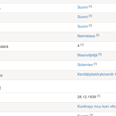
[1]
Suomi
s
[1]
Suomi
[1]
Suomi
[1]
Naimisissa
[1]
4
määrä
[1]
maanviljelijä
[1]
Sotamies
Kenttätykistörykmentti 
to
t
[1]
28.12.1939
Kuolinsyy muu kuin vih
[1]
Kuopio