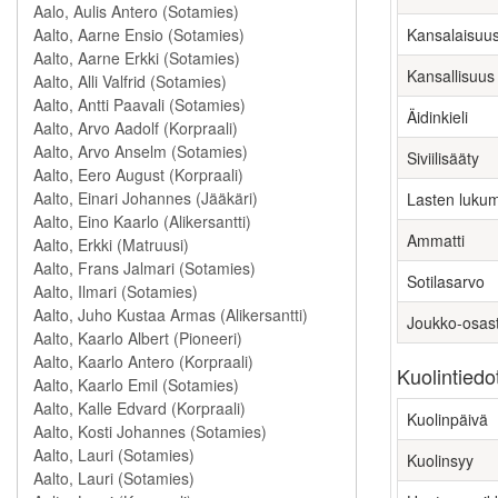
Kansalaisuu
Kansallisuus
Äidinkieli
Siviilisääty
Lasten luku
Ammatti
Sotilasarvo
Joukko-osas
Kuolintiedo
Kuolinpäivä
Kuolinsyy