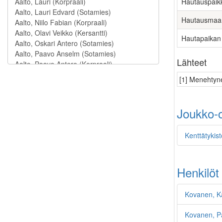
Hautauspaik
Hautausmaa
Hautapaikan
Lähteet
[1] Menehtyne
Joukko-o
Kenttätykist
Henkilöt
Kovanen, K
Kovanen, Pa