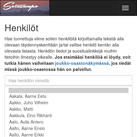
Toggl
naviga
Henkilöt
Hae tunnettuja viime sotien henkilöitä kirjoittamalla tekstiä alla
olevaan täydennyskenttään ja/tai valitse henkilö kentän alla
olevasta listasta. Henkilön tiedot ja suosituslinkkejä muihin
tietoihin ilmestyy oikealle.
Jos etsimääsi henkilöä ei löydy, voit
tutkia hänen vaiheitaan
joukko-osastonäkymässä
, jos tiedät
missä joukko-osastossa hän on palvellut.