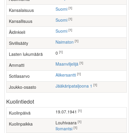
[1]
Suomi
Kansalaisuus
[1]
Suomi
Kansallisuus
[1]
Suomi
Äidinkieli
[1]
Naimaton
Siviilisääty
[1]
0
Lasten lukumäärä
[1]
maanviljelijä
Ammatti
[1]
Alikersantti
Sotilasarvo
[1]
Jääkäripataljoona 1
Joukko-osasto
Kuolintiedot
[1]
19.07.1941
Kuolinpäivä
[1]
Louhivaara
Kuolinpaikka
[1]
Ilomantsi