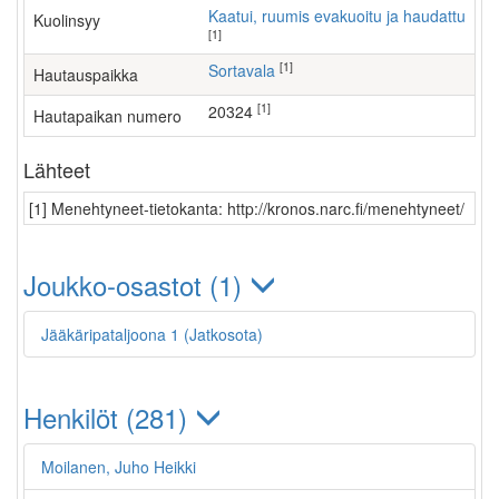
Kaatui, ruumis evakuoitu ja haudattu
Kuolinsyy
[1]
[1]
Sortavala
Hautauspaikka
[1]
20324
Hautapaikan numero
Lähteet
[1] Menehtyneet-tietokanta: http://kronos.narc.fi/menehtyneet/
Joukko-osastot (1)
Jääkäripataljoona 1 (Jatkosota)
Henkilöt (281)
Moilanen, Juho Heikki