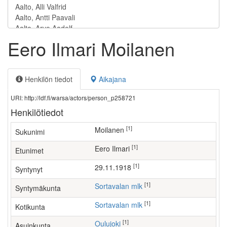
Eero Ilmari Moilanen
Henkilön tiedot
Aikajana
URI: http://ldf.fi/warsa/actors/person_p258721
Henkilötiedot
[1]
Moilanen
Sukunimi
[1]
Eero Ilmari
Etunimet
[1]
29.11.1918
Syntynyt
[1]
Sortavalan mlk
Syntymäkunta
[1]
Sortavalan mlk
Kotikunta
[1]
Oulujoki
Asuinkunta