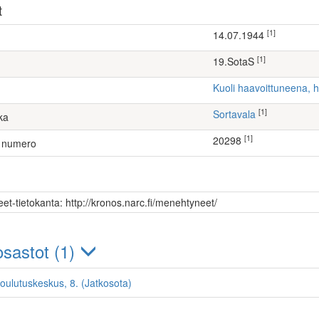
t
[1]
14.07.1944
[1]
19.SotaS
Kuoli haavoittuneena, 
[1]
Sortavala
ka
[1]
20298
 numero
et-tietokanta: http://kronos.narc.fi/menehtyneet/
sastot (1)
ulutuskeskus, 8. (Jatkosota)