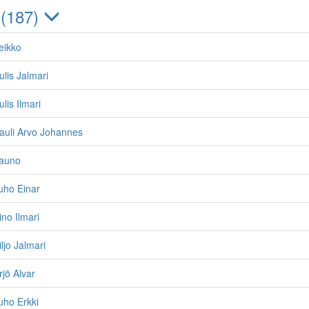
 (187)
eikko
ulis Jalmari
lis Ilmari
auli Arvo Johannes
Tauno
uho Einar
ino Ilmari
ljo Jalmari
rjö Alvar
uho Erkki