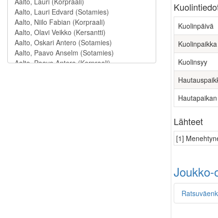
Kuolintiedo
Kuolinpäivä
Kuolinpaikka
Kuolinsyy
Hautauspaik
Hautapaikan
Lähteet
[1] Menehtyne
Joukko-o
Ratsuväenko