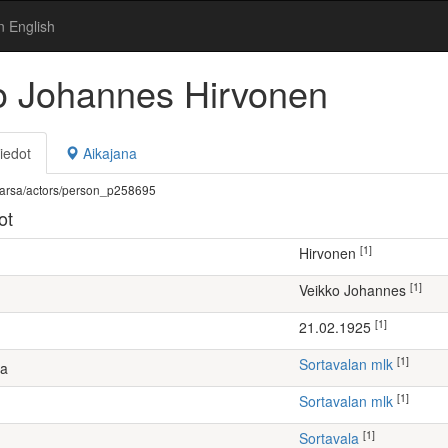
n English
o Johannes Hirvonen
iedot
Aikajana
fi/warsa/actors/person_p258695
ot
[1]
Hirvonen
[1]
Veikko Johannes
[1]
21.02.1925
[1]
Sortavalan mlk
ta
[1]
Sortavalan mlk
[1]
Sortavala