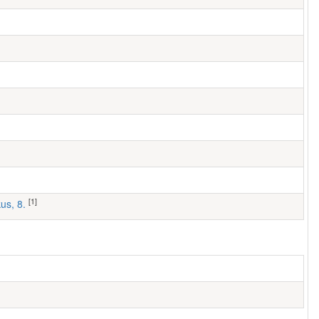
[1]
us, 8.