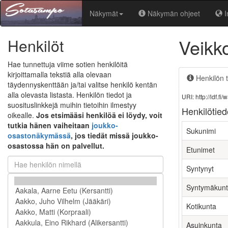
Näkymät
Näkymän ohjeet
I
Veikk
Henkilöt
Hae tunnettuja viime sotien henkilöitä
kirjoittamalla tekstiä alla olevaan
Henkilön t
täydennyskenttään ja/tai valitse henkilö kentän
alla olevasta listasta. Henkilön tiedot ja
URI: http://ldf.
suosituslinkkejä muihin tietoihin ilmestyy
Henkilötied
oikealle.
Jos etsimääsi henkilöä ei löydy, voit
tutkia hänen vaiheitaan
joukko-
Sukunimi
osastonäkymässä
, jos tiedät missä joukko-
osastossa hän on palvellut.
Etunimet
Syntynyt
Syntymäkun
Kotikunta
Asuinkunta