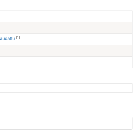
[1]
haudattu