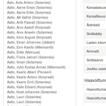
Kansalaisuu
Kansallisuus
Äidinkieli
Siviilisääty
Lasten luku
Ammatti
Sotilasarvo
Joukko-osas
Haavoittumi
Haavoittumis
Haavoittumis