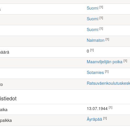
[1]
Suomi
s
[1]
Suomi
[1]
Suomi
[1]
Naimaton
[1]
0
määrä
[1]
maanviljelijän poika
[1]
Sotamies
Ratsuväenkoulutuskesk
to
stiedot
[1]
13.07.1944
aika
[1]
Äyräpää
paikka