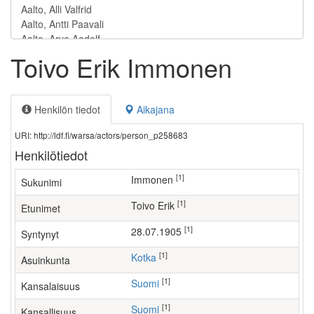
Toivo Erik Immonen
Henkilön tiedot
Aikajana
URI: http://ldf.fi/warsa/actors/person_p258683
Henkilötiedot
[1]
Immonen
Sukunimi
[1]
Toivo Erik
Etunimet
[1]
28.07.1905
Syntynyt
[1]
Kotka
Asuinkunta
[1]
Suomi
Kansalaisuus
[1]
Suomi
Kansallisuus