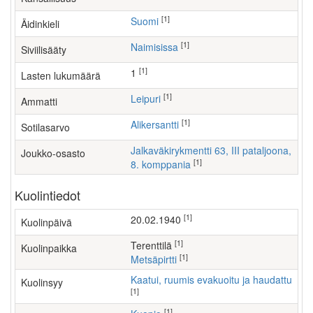
[1]
Suomi
Äidinkieli
[1]
Naimisissa
Siviilisääty
[1]
1
Lasten lukumäärä
[1]
leipuri
Ammatti
[1]
Alikersantti
Sotilasarvo
Jalkaväkirykmentti 63, III pataljoona,
Joukko-osasto
[1]
8. komppania
Kuolintiedot
[1]
20.02.1940
Kuolinpäivä
[1]
Terenttilä
Kuolinpaikka
[1]
Metsäpirtti
Kaatui, ruumis evakuoitu ja haudattu
Kuolinsyy
[1]
[1]