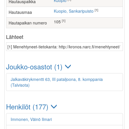
Kuopio
Hautauspaikka
[1]
Kuopio, Sankaripuisto
Hautausmaa
[1]
105
Hautapaikan numero
Lähteet
[1] Menehtyneet-tietokanta: http://kronos.narc.fi/menehtyneet/
Joukko-osastot (1)
Jalkaväkirykmentti 63, III pataljoona, 8. komppania
(Talvisota)
Henkilöt (177)
Immonen, Väinö Ilmari