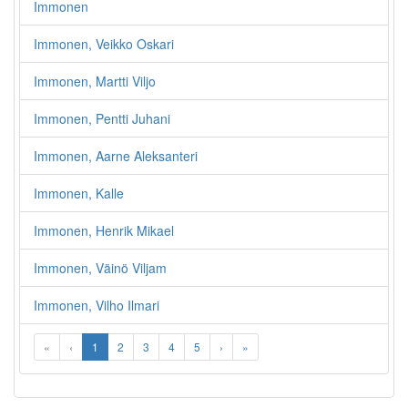
Immonen
Immonen, Veikko Oskari
Immonen, Martti Viljo
Immonen, Pentti Juhani
Immonen, Aarne Aleksanteri
Immonen, Kalle
Immonen, Henrik Mikael
Immonen, Väinö Viljam
Immonen, Vilho Ilmari
«
‹
1
2
3
4
5
›
»