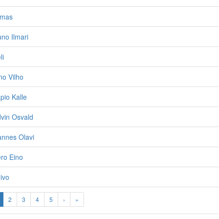
rmas
uno Ilmari
li
no Vilho
pio Kalle
dvin Osvald
annes Olavi
ero Eino
oivo
2
3
4
5
›
»