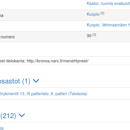
Kaatui, ruumis evakuoi
[1]
Kuopio
ka
Kuopio, Vehmasmäen 
[1]
30
 numero
et-tietokanta: http://kronos.narc.fi/menehtyneet/
sastot (1)
örykmentti 13, III patteristo, 8. patteri (Talvisota)
 (212)
ulo