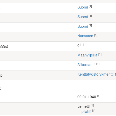
[1]
Suomi
s
[1]
Suomi
[1]
Suomi
[1]
Naimaton
[1]
0
määrä
[1]
maanviljelijä
[1]
Alikersantti
Kenttätykistörykmentti 1
to
t
[1]
09.01.1940
[1]
Lemetti
[1]
Impilahti