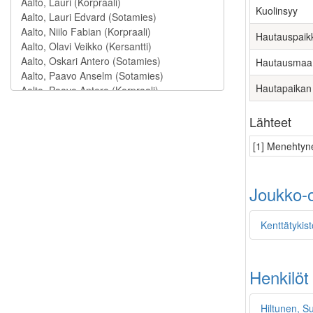
Kuolinsyy
Hautauspaik
Hautausmaa
Hautapaikan
Lähteet
[1] Menehtyne
Joukko-o
Kenttätykist
Henkilöt
Hiltunen, S