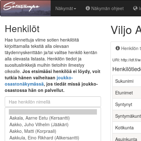
Näkymät
Näkymän ohjeet
I
Viljo 
Henkilöt
Hae tunnettuja viime sotien henkilöitä
kirjoittamalla tekstiä alla olevaan
Henkilön t
täydennyskenttään ja/tai valitse henkilö kentän
alla olevasta listasta. Henkilön tiedot ja
URI: http://ldf.
suosituslinkkejä muihin tietoihin ilmestyy
Henkilötied
oikealle.
Jos etsimääsi henkilöä ei löydy, voit
tutkia hänen vaiheitaan
joukko-
Sukunimi
osastonäkymässä
, jos tiedät missä joukko-
osastossa hän on palvellut.
Etunimet
Syntynyt
Syntymäkun
Kotikunta
Asuinkunta