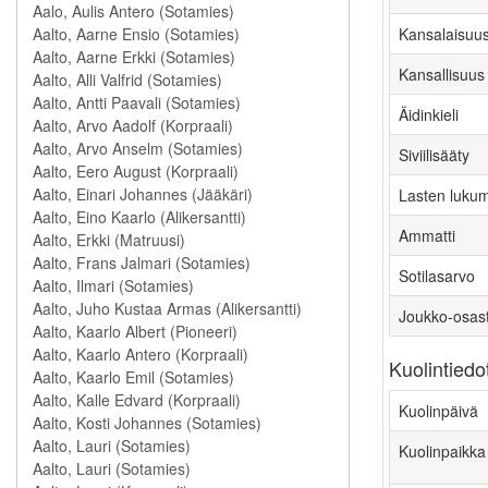
Kansalaisuu
Kansallisuus
Äidinkieli
Siviilisääty
Lasten luku
Ammatti
Sotilasarvo
Joukko-osas
Kuolintiedo
Kuolinpäivä
Kuolinpaikka