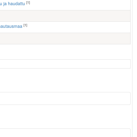
[1]
tu ja haudattu
[1]
hautausmaa