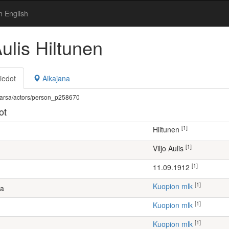
n English
Aulis Hiltunen
iedot
Aikajana
fi/warsa/actors/person_p258670
ot
[1]
Hiltunen
[1]
Viljo Aulis
[1]
11.09.1912
[1]
Kuopion mlk
ta
[1]
Kuopion mlk
[1]
Kuopion mlk