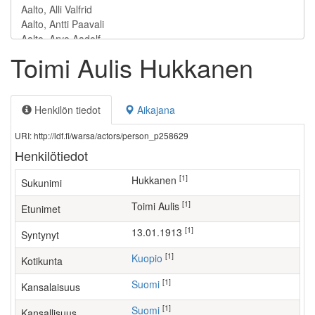
Toimi Aulis Hukkanen
Henkilön tiedot
Aikajana
URI: http://ldf.fi/warsa/actors/person_p258629
Henkilötiedot
[1]
Hukkanen
Sukunimi
[1]
Toimi Aulis
Etunimet
[1]
13.01.1913
Syntynyt
[1]
Kuopio
Kotikunta
[1]
Suomi
Kansalaisuus
[1]
Suomi
Kansallisuus