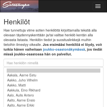
Toggl
naviga
Henkilöt
Hae tunnettuja viime sotien henkilöitä kirjoittamalla tekstiä alla
olevaan täydennyskenttään ja/tai valitse henkilö kentän alla
olevasta listasta. Henkilön tiedot ja suosituslinkkejä muihin
tietoihin ilmestyy oikealle.
Jos etsimääsi henkilöä ei löydy, voit
tutkia hänen vaiheitaan
joukko-osastonäkymässä
, jos tiedät
missä joukko-osastossa hän on palvellut.