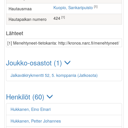
[1]
Kuopio, Sankaripuisto
Hautausmaa
[1]
424
Hautapaikan numero
Lähteet
[1] Menehtyneet-tietokanta: http://kronos.narc.fi/menehtyneet/
Joukko-osastot (1)
Jalkaväkirykmentti 52, 5. komppania (Jatkosota)
Henkilöt (60)
Hukkanen, Eino Einari
Hukkanen, Petter Johannes