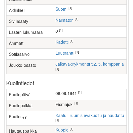
[1]
Suomi
Äidinkieli
[1]
Naimaton
Siviilisääty
[1]
0
Lasten lukumäärä
[1]
kadetti
Ammatti
[1]
Luutnantti
Sotilasarvo
Jalkaväkirykmentti 52, 5. komppania
Joukko-osasto
[1]
Kuolintiedot
[1]
06.09.1941
Kuolinpäivä
[1]
Pismajoki
Kuolinpaikka
Kaatui, ruumis evakuoitu ja haudattu
Kuolinsyy
[1]
[1]
Kuopio
Hautauspaikka