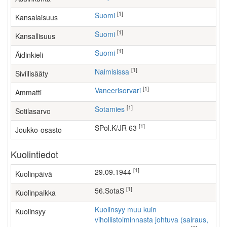
[1]
Suomi
Kansalaisuus
[1]
Suomi
Kansallisuus
[1]
Suomi
Äidinkieli
[1]
Naimisissa
Siviilisääty
[1]
vaneerisorvari
Ammatti
[1]
Sotamies
Sotilasarvo
[1]
SPol.K/JR 63
Joukko-osasto
Kuolintiedot
[1]
29.09.1944
Kuolinpäivä
[1]
56.SotaS
Kuolinpaikka
Kuolinsyy muu kuin
Kuolinsyy
vihollistoiminnasta johtuva (sairaus,