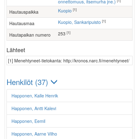
[1]
onnettomuus, itsemurha jne.)
[1]
Kuopio
Hautauspaikka
[1]
Kuopio, Sankaripuisto
Hautausmaa
[1]
253
Hautapaikan numero
Lähteet
[1] Menehtyneet-tietokanta: http://kronos.narc.fi/menehtyneet/
Henkilöt (37)
Happonen, Kalle Henrik
Happonen, Antti Kalevi
Happonen, Eemil
Happonen, Aarne Vilho