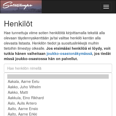
Toggl
naviga
Henkilöt
Hae tunnettuja viime sotien henkilöitä kirjoittamalla tekstiä alla
olevaan täydennyskenttään ja/tai valitse henkilö kentän alla
olevasta listasta. Henkilön tiedot ja suosituslinkkejä muihin
tietoihin ilmestyy oikealle.
Jos etsimääsi henkilöä ei löydy, voit
tutkia hänen vaiheitaan
joukko-osastonäkymässä
, jos tiedät
missä joukko-osastossa hän on palvellut.