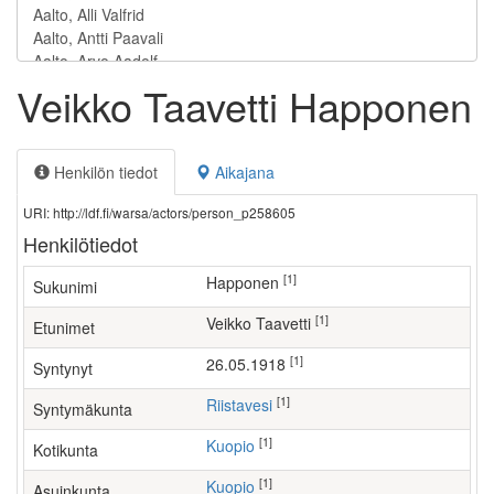
Veikko Taavetti Happonen
Henkilön tiedot
Aikajana
URI: http://ldf.fi/warsa/actors/person_p258605
Henkilötiedot
[1]
Happonen
Sukunimi
[1]
Veikko Taavetti
Etunimet
[1]
26.05.1918
Syntynyt
[1]
Riistavesi
Syntymäkunta
[1]
Kuopio
Kotikunta
[1]
Kuopio
Asuinkunta