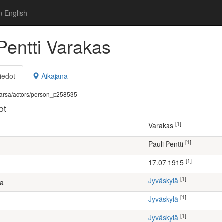
n English
Pentti Varakas
iedot
Aikajana
fi/warsa/actors/person_p258535
ot
[1]
Varakas
[1]
Pauli Pentti
[1]
17.07.1915
[1]
Jyväskylä
ta
[1]
Jyväskylä
[1]
Jyväskylä