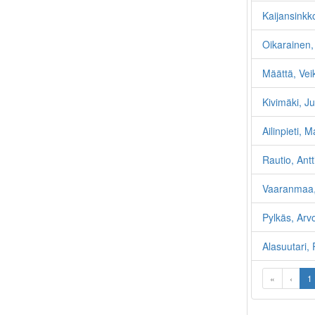
Kaijansinkk
Oikarainen
Määttä, Vei
Kivimäki, J
Ailinpieti, M
Rautio, Antt
Vaaranmaa,
Pylkäs, Arv
Alasuutari,
«
‹
1