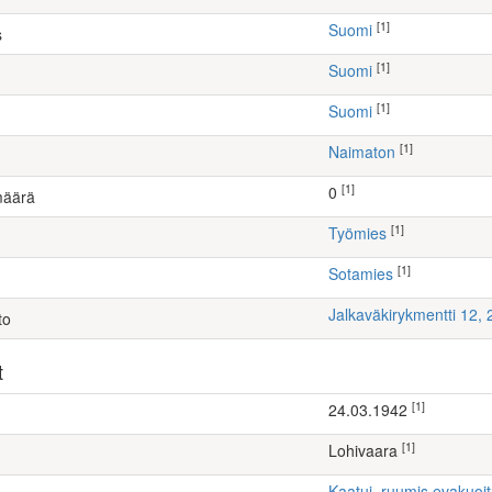
[1]
Suomi
s
[1]
Suomi
[1]
Suomi
[1]
Naimaton
[1]
0
määrä
[1]
työmies
[1]
Sotamies
Jalkaväkirykmentti 12,
to
t
[1]
24.03.1942
[1]
Lohivaara
Kaatui, ruumis evakuoi