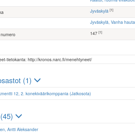
[1]
Jyväskylä
ka
Jyväskylä, Vanha hau
[1]
147
 numero
et-tietokanta: http://kronos.narc.fi/menehtyneet/
sastot (1)
kmentti 12, 2. konekiväärikomppania (Jatkosota)
 (45)
n, Antti Aleksander