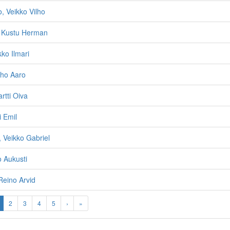
o, Veikko Vilho
, Kustu Herman
kko Ilmari
uho Aaro
artti Oiva
i Emil
 Veikko Gabriel
o Aukusti
 Reino Arvid
2
3
4
5
›
»