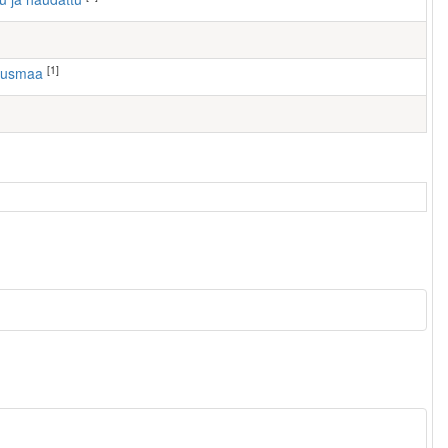
[1]
tausmaa