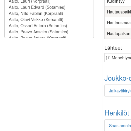
Kuolinsyy
Hautauspaik
Hautausmaa
Hautapaikan
Lähteet
[1] Menehtyne
Joukko-o
Jalkaväkiry
Henkilöt
Saastamoine