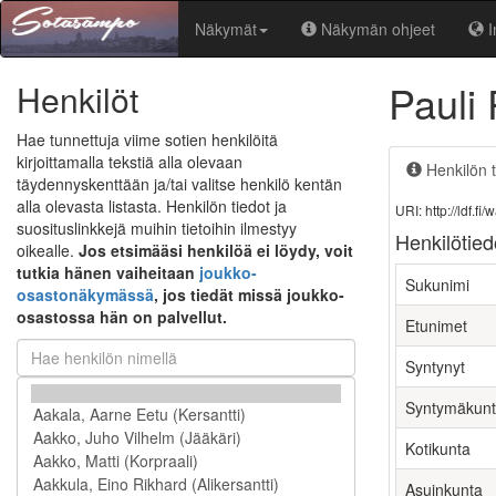
Näkymät
Näkymän ohjeet
I
Pauli 
Henkilöt
Hae tunnettuja viime sotien henkilöitä
kirjoittamalla tekstiä alla olevaan
Henkilön t
täydennyskenttään ja/tai valitse henkilö kentän
alla olevasta listasta. Henkilön tiedot ja
URI: http://ldf.
suosituslinkkejä muihin tietoihin ilmestyy
Henkilötied
oikealle.
Jos etsimääsi henkilöä ei löydy, voit
tutkia hänen vaiheitaan
joukko-
Sukunimi
osastonäkymässä
, jos tiedät missä joukko-
osastossa hän on palvellut.
Etunimet
Syntynyt
Syntymäkun
Kotikunta
Asuinkunta