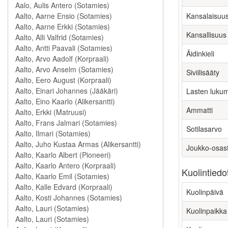
Kansalaisuu
Kansallisuus
Äidinkieli
Siviilisääty
Lasten luku
Ammatti
Sotilasarvo
Joukko-osas
Kuolintiedo
Kuolinpäivä
Kuolinpaikka