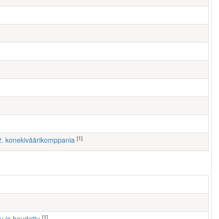
[1]
 2. konekiväärikomppania
[1]
tu ja haudattu