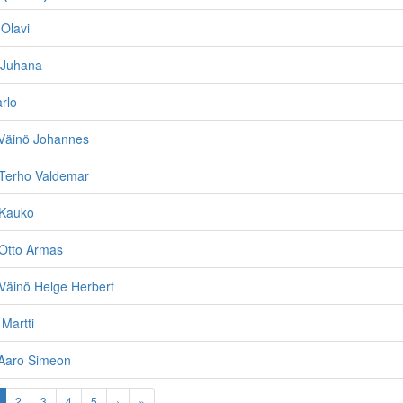
 Olavi
 Juhana
rlo
 Väinö Johannes
 Terho Valdemar
 Kauko
 Otto Armas
Väinö Helge Herbert
 Martti
 Aaro Simeon
2
3
4
5
›
»