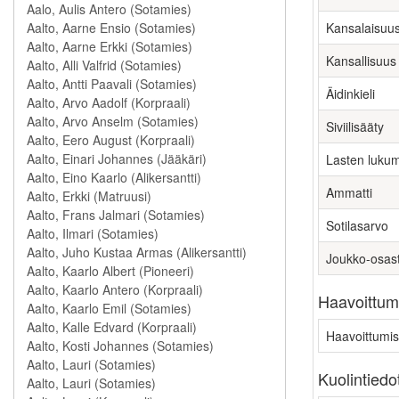
Kansalaisuu
Kansallisuus
Äidinkieli
Siviilisääty
Lasten luku
Ammatti
Sotilasarvo
Joukko-osas
Haavoittumi
Haavoittumis
Kuolintiedo