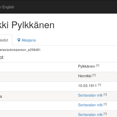
n English
kki Pylkkänen
iedot
Aikajana
fi/warsa/actors/person_p258481
ot
[1]
Pylkkänen
[1]
Henrikki
[1]
10.03.1911
[1]
Sortavalan mlk
ta
[1]
Sortavalan mlk
[1]
Sortavalan mlk