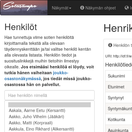
Näkymät
Näkymän ohjeet
I
Henri
Henkilöt
Hae tunnettuja viime sotien henkilöitä
kirjoittamalla tekstiä alla olevaan
Henkilön t
täydennyskenttään ja/tai valitse henkilö kentän
alla olevasta listasta. Henkilön tiedot ja
URI: http://ldf.
suosituslinkkejä muihin tietoihin ilmestyy
Henkilötied
oikealle.
Jos etsimääsi henkilöä ei löydy, voit
tutkia hänen vaiheitaan
joukko-
Sukunimi
osastonäkymässä
, jos tiedät missä joukko-
osastossa hän on palvellut.
Etunimet
Syntynyt
Syntymäkun
Kotikunta
Asuinkunta