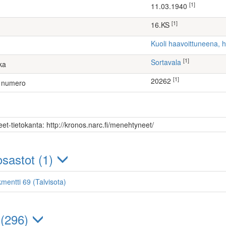
[1]
11.03.1940
[1]
16.KS
Kuoli haavoittuneena, 
[1]
Sortavala
ka
[1]
20262
 numero
et-tietokanta: http://kronos.narc.fi/menehtyneet/
sastot (1)
mentti 69 (Talvisota)
 (296)