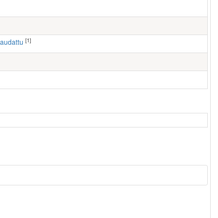
[1]
haudattu