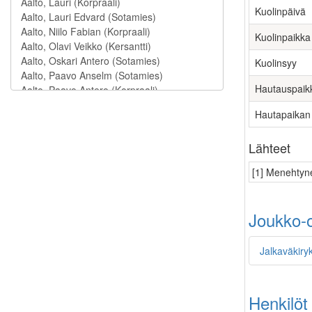
Kuolinpäivä
Kuolinpaikka
Kuolinsyy
Hautauspaik
Hautapaikan
Lähteet
[1] Menehtyne
Joukko-o
Jalkaväkiryk
Henkilöt