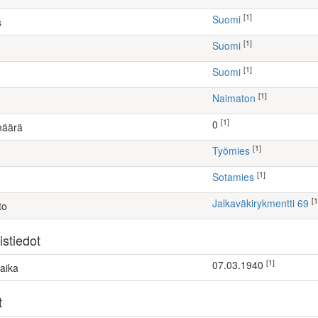
[1]
Suomi
s
[1]
Suomi
[1]
Suomi
[1]
Naimaton
[1]
0
määrä
[1]
työmies
[1]
Sotamies
[1
Jalkaväkirykmentti 69
to
stiedot
[1]
07.03.1940
aika
t